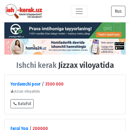
Rus
Ishchi kerak
Jizzax viloyatida
Yordamchi povr
/
3500 000
⛳
Jizzax viloyatida
📞 Batafsil
Farqi Yoq
/
200000