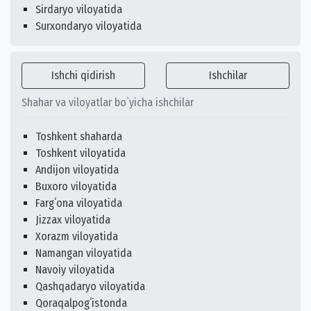
Sirdaryo viloyatida
Surxondaryo viloyatida
Ishchi qidirish
Ishchilar
Shahar va viloyatlar bo`yicha ishchilar
Toshkent shaharda
Toshkent viloyatida
Andijon viloyatida
Buxoro viloyatida
Fargʻona viloyatida
Jizzax viloyatida
Xorazm viloyatida
Namangan viloyatida
Navoiy viloyatida
Qashqadaryo viloyatida
Qoraqalpogʻistonda