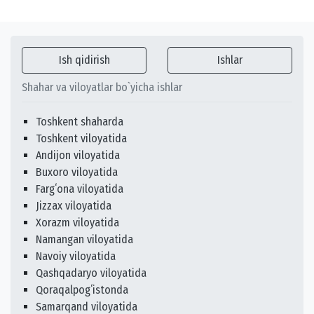
Ish qidirish
Ishlar
Shahar va viloyatlar bo`yicha ishlar
Toshkent shaharda
Toshkent viloyatida
Andijon viloyatida
Buxoro viloyatida
Fargʻona viloyatida
Jizzax viloyatida
Xorazm viloyatida
Namangan viloyatida
Navoiy viloyatida
Qashqadaryo viloyatida
Qoraqalpogʻistonda
Samarqand viloyatida