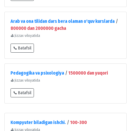
Arab va ona tilidan dars bera olaman o'quv kurslarda
/
800000 dan 2000000 gacha
⛳
Jizzax viloyatida
📞 Batafsil
Pedagogika va psixologiya
/
1500000 dan yuqori
⛳
Jizzax viloyatida
📞 Batafsil
Kompyuter biladigan ishchi.
/
100-300
⛳
Jizzax viloyatida