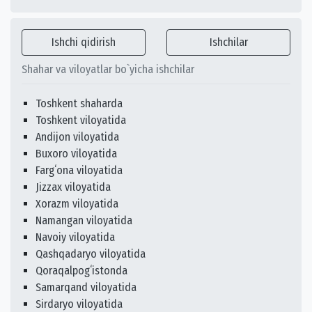
Ishchi qidirish
Ishchilar
Shahar va viloyatlar bo`yicha ishchilar
Toshkent shaharda
Toshkent viloyatida
Andijon viloyatida
Buxoro viloyatida
Fargʻona viloyatida
Jizzax viloyatida
Xorazm viloyatida
Namangan viloyatida
Navoiy viloyatida
Qashqadaryo viloyatida
Qoraqalpogʻistonda
Samarqand viloyatida
Sirdaryo viloyatida