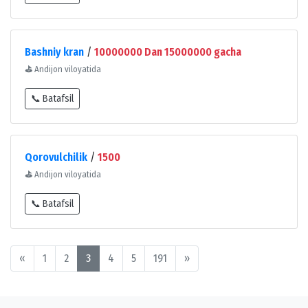
Bashniy kran
/
10000000 Dan 15000000 gacha
⛳
Andijon viloyatida
📞 Batafsil
Qorovulchilik
/
1500
⛳
Andijon viloyatida
📞 Batafsil
«
1
2
3
4
5
191
»