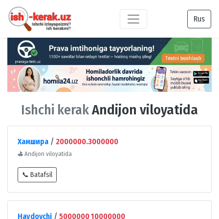
Rus
Ishchi kerak
Andijon viloyatida
Хамшира
/
2000000.3000000
⛳
Andijon viloyatida
📞 Batafsil
Haydovchi
/
5000000 10000000