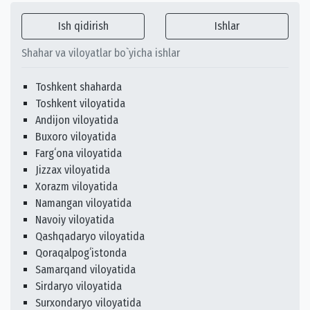
Ish qidirish
Ishlar
Shahar va viloyatlar bo`yicha ishlar
Toshkent shaharda
Toshkent viloyatida
Andijon viloyatida
Buxoro viloyatida
Fargʻona viloyatida
Jizzax viloyatida
Xorazm viloyatida
Namangan viloyatida
Navoiy viloyatida
Qashqadaryo viloyatida
Qoraqalpogʻistonda
Samarqand viloyatida
Sirdaryo viloyatida
Surxondaryo viloyatida