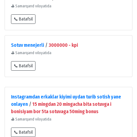
⛳
Samarqand viloyatida
📞 Batafsil
Sotuv menejerli
/
3000000 - kpi
⛳
Samarqand viloyatida
📞 Batafsil
Instagramdan erkaklar kiyimi uydan turib sotish yane
onlayen
/
15 mingdan 20 mingacha bita sotuvga i
bonisiyam bor 5ta sotuvaga 50ming bonus
⛳
Samarqand viloyatida
📞 Batafsil