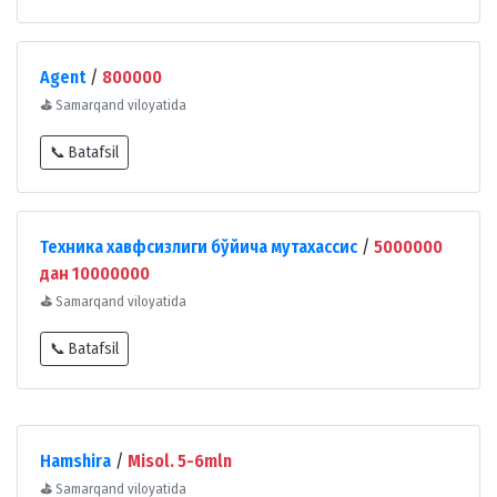
Agent
/
800000
⛳
Samarqand viloyatida
📞 Batafsil
Техника хавфсизлиги бўйича мутахассис
/
5000000
дан 10000000
⛳
Samarqand viloyatida
📞 Batafsil
Hamshira
/
Misol. 5-6mln
⛳
Samarqand viloyatida