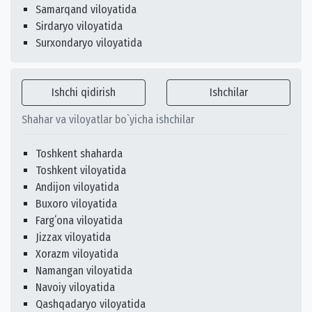
Samarqand viloyatida
Sirdaryo viloyatida
Surxondaryo viloyatida
Ishchi qidirish
Ishchilar
Shahar va viloyatlar bo`yicha ishchilar
Toshkent shaharda
Toshkent viloyatida
Andijon viloyatida
Buxoro viloyatida
Fargʻona viloyatida
Jizzax viloyatida
Xorazm viloyatida
Namangan viloyatida
Navoiy viloyatida
Qashqadaryo viloyatida