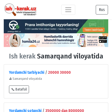
Rus
Ish kerak
Samarqand viloyatida
Yordamchi tarbiyachi
/
20000 30000
⛳
Samarqand viloyatida
📞 Batafsil
Yordamchi sotuvchi
/
3500000 dan 8000000