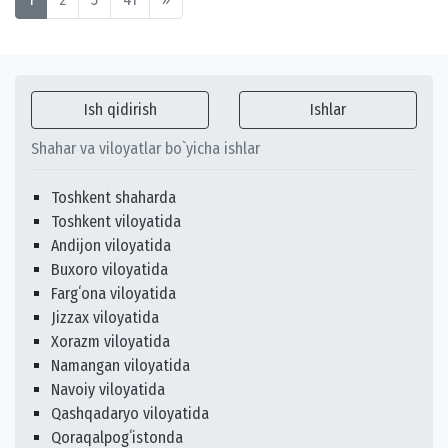
Ish qidirish
Ishlar
Shahar va viloyatlar bo`yicha ishlar
Toshkent shaharda
Toshkent viloyatida
Andijon viloyatida
Buxoro viloyatida
Fargʻona viloyatida
Jizzax viloyatida
Xorazm viloyatida
Namangan viloyatida
Navoiy viloyatida
Qashqadaryo viloyatida
Qoraqalpogʻistonda