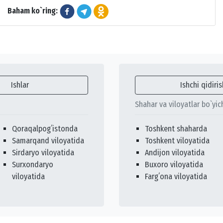
Baham ko`ring:
Ishlar
Ishchi qidiris
Shahar va viloyatlar bo`yic
Qoraqalpogʻistonda
Toshkent shaharda
Samarqand viloyatida
Toshkent viloyatida
Sirdaryo viloyatida
Andijon viloyatida
Surxondaryo
Buxoro viloyatida
viloyatida
Fargʻona viloyatida