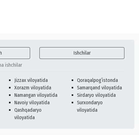
h
Ishchilar
ha ishchilar
Jizzax viloyatida
Qoraqalpogʻistonda
Xorazm viloyatida
Samarqand viloyatida
Namangan viloyatida
Sirdaryo viloyatida
Navoiy viloyatida
Surxondaryo
Qashqadaryo
viloyatida
viloyatida