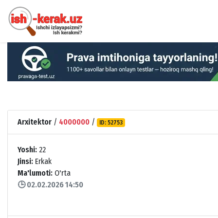
Arxitektor
/
4000000
/
ID: 52753
Yoshi:
22
Jinsi:
Erkak
Ma'lumoti:
O'rta
🕒 02.02.2026 14:50