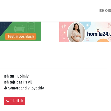
ISH QI
Ish turi:
Doimiy
Ish tajribasi:
1 yil
⛳
Samarqand viloyatida
📞 Tel. qilish