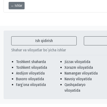
← Ishlar
Ish qidirish
Shahar va viloyatlar bo`yicha ishlar
Toshkent shaharda
Jizzax viloyatida
Toshkent viloyatida
Xorazm viloyatida
Andijon viloyatida
Namangan viloyatida
Buxoro viloyatida
Navoiy viloyatida
Fargʻona viloyatida
Qashqadaryo
viloyatida