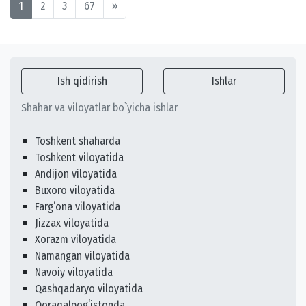
1
2
3
67
»
Ish qidirish
Ishlar
Shahar va viloyatlar bo`yicha ishlar
Toshkent shaharda
Toshkent viloyatida
Andijon viloyatida
Buxoro viloyatida
Fargʻona viloyatida
Jizzax viloyatida
Xorazm viloyatida
Namangan viloyatida
Navoiy viloyatida
Qashqadaryo viloyatida
Qoraqalpogʻistonda