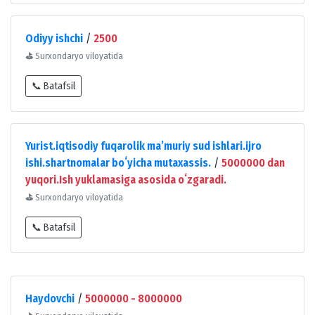
Odiyy ishchi
/
2500
⛳
Surxondaryo viloyatida
📞 Batafsil
Yurist.iqtisodiy fuqarolik maʼmuriy sud ishlari.ijro
ishi.shartnomalar boʻyicha mutaxassis.
/
5000000 dan
yuqori.Ish yuklamasiga asosida oʻzgaradi.
⛳
Surxondaryo viloyatida
📞 Batafsil
Haydovchi
/
5000000 - 8000000