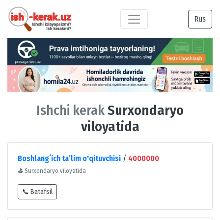
Rus
Ishchi kerak
Surxondaryo
viloyatida
Boshlangʻich taʼlim o'qituvchisi
/
4000000
⛳
Surxondaryo viloyatida
📞 Batafsil