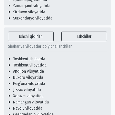
Samarqand viloyatida
Sirdaryo viloyatida
Surxondaryo viloyatida
Ishchi qidirish
Ishchilar
Shahar va viloyatlar bo`yicha ishchilar
Toshkent shaharda
Toshkent viloyatida
Andijon viloyatida
Buxoro viloyatida
Fargʻona viloyatida
Jizzax viloyatida
Xorazm viloyatida
Namangan viloyatida
Navoiy viloyatida
Qashqadaryo viloyatida