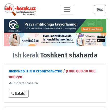
Rus
Ish kerak
Toshkent shaharda
инженер ПТО в строительстве
/
9 000 000-10 000
000 сум
⛳
Toshkent shaharda
📞 Batafsil