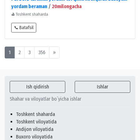
yordam beraman
/
20milongacha
⛳
Toshkent shaharda
📞 Batafsil
1
2
3
356
»
Ish qidirish
Ishlar
Shahar va viloyatlar bo`yicha ishlar
Toshkent shaharda
Toshkent viloyatida
Andijon viloyatida
Buxoro viloyatida