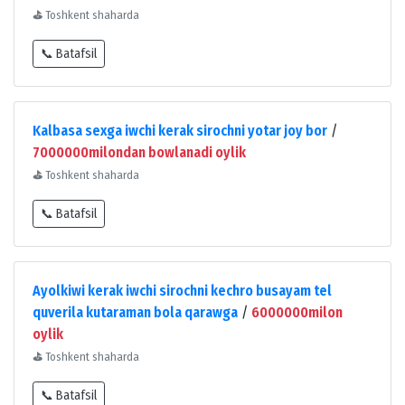
⛳
Toshkent shaharda
📞 Batafsil
Kalbasa sexga iwchi kerak sirochni yotar joy bor
/
7000000milondan bowlanadi oylik
⛳
Toshkent shaharda
📞 Batafsil
Ayolkiwi kerak iwchi sirochni kechro busayam tel
quverila kutaraman bola qarawga
/
6000000milon
oylik
⛳
Toshkent shaharda
📞 Batafsil