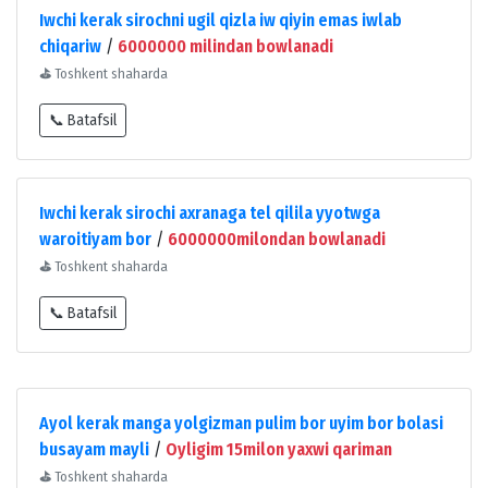
Iwchi kerak sirochni ugil qizla iw qiyin emas iwlab
chiqariw
/
6000000 milindan bowlanadi
⛳
Toshkent shaharda
📞 Batafsil
Iwchi kerak sirochi axranaga tel qilila yyotwga
waroitiyam bor
/
6000000milondan bowlanadi
⛳
Toshkent shaharda
📞 Batafsil
Ayol kerak manga yolgizman pulim bor uyim bor bolasi
busayam mayli
/
Oyligim 15milon yaxwi qariman
⛳
Toshkent shaharda