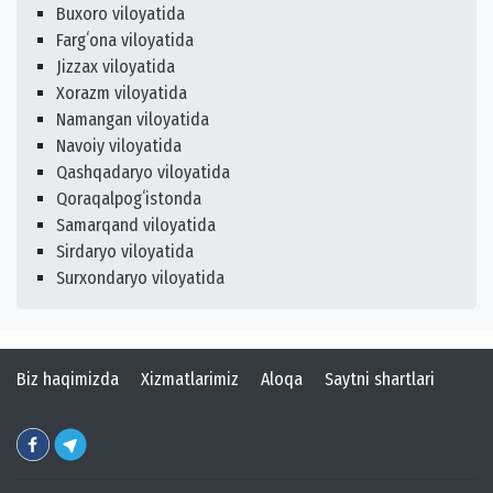
Buxoro viloyatida
Fargʻona viloyatida
Jizzax viloyatida
Xorazm viloyatida
Namangan viloyatida
Navoiy viloyatida
Qashqadaryo viloyatida
Qoraqalpogʻistonda
Samarqand viloyatida
Sirdaryo viloyatida
Surxondaryo viloyatida
Biz haqimizda
Xizmatlarimiz
Aloqa
Saytni shartlari