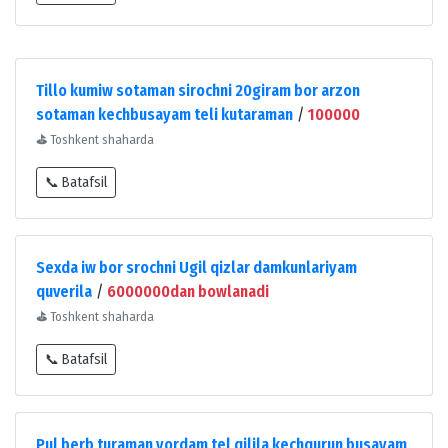
Tillo kumiw sotaman sirochni 20giram bor arzon
sotaman kechbusayam teli kutaraman
/
100000
⛳
Toshkent shaharda
📞 Batafsil
Sexda iw bor srochni Ugil qizlar damkunlariyam
quverila
/
6000000dan bowlanadi
⛳
Toshkent shaharda
📞 Batafsil
Pul berb turaman yordam tel qilila kechqurun busayam