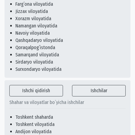
Fargʻona viloyatida
Jizzax viloyatida
Xorazm viloyatida
Namangan viloyatida
Navoiy viloyatida
Qashqadaryo viloyatida
Qoraqalpogʻistonda
Samarqand viloyatida
Sirdaryo viloyatida
Surxondaryo viloyatida
Ishchi qidirish
Ishchilar
Shahar va viloyatlar bo`yicha ishchilar
Toshkent shaharda
Toshkent viloyatida
Andijon viloyatida