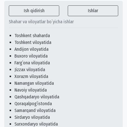
Ish qidirish
Ishlar
Shahar va viloyatlar bo`yicha ishlar
Toshkent shaharda
Toshkent viloyatida
Andijon viloyatida
Buxoro viloyatida
Fargʻona viloyatida
Jizzax viloyatida
Xorazm viloyatida
Namangan viloyatida
Navoiy viloyatida
Qashqadaryo viloyatida
Qoraqalpogʻistonda
Samarqand viloyatida
Sirdaryo viloyatida
Surxondaryo viloyatida