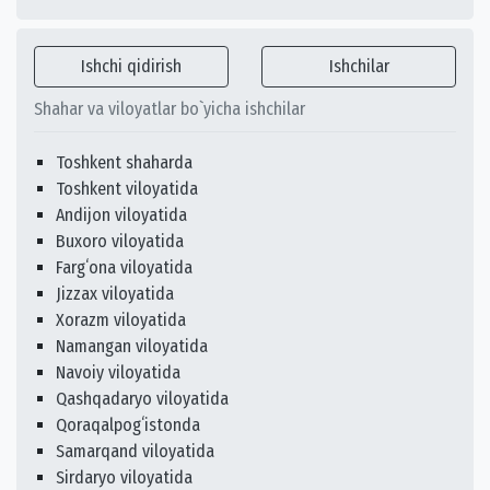
Ishchi qidirish
Ishchilar
Shahar va viloyatlar bo`yicha ishchilar
Toshkent shaharda
Toshkent viloyatida
Andijon viloyatida
Buxoro viloyatida
Fargʻona viloyatida
Jizzax viloyatida
Xorazm viloyatida
Namangan viloyatida
Navoiy viloyatida
Qashqadaryo viloyatida
Qoraqalpogʻistonda
Samarqand viloyatida
Sirdaryo viloyatida