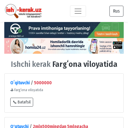
Rus
Ishchi kerak
Fargʻona viloyatida
Oʻqituvchi
/
5000000
⛳
Fargʻona viloyatida
📞 Batafsil
O'qtuvchi
/
2mln500mingdan 5mlngacha