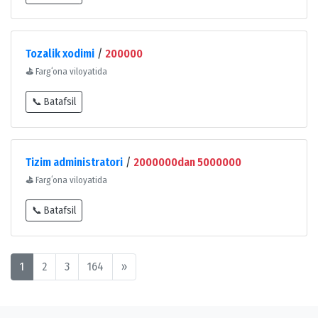
Tozalik xodimi
/
200000
⛳
Fargʻona viloyatida
📞 Batafsil
Tizim administratori
/
2000000dan 5000000
⛳
Fargʻona viloyatida
📞 Batafsil
1
2
3
164
»