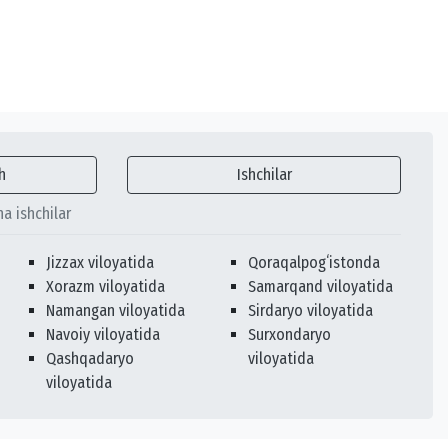
h
Ishchilar
ha ishchilar
Jizzax viloyatida
Qoraqalpogʻistonda
Xorazm viloyatida
Samarqand viloyatida
Namangan viloyatida
Sirdaryo viloyatida
Navoiy viloyatida
Surxondaryo
Qashqadaryo
viloyatida
viloyatida