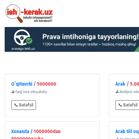
Oʻqituvchi
/
5000000
Arab
/
5.0
⛳
Fargʻona viloyatida
⛳
Andijon vil
📞 Batafsil
📞 Batafsil
Xonanda
/
1000000dan
Arab tili oq
8000000gacha