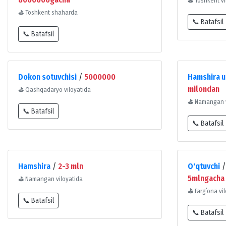
⛳
Toshkent vi
⛳
Toshkent shaharda
📞 Batafsil
📞 Batafsil
Dokon sotuvchisi
/
5000000
Hamshira 
milondan
⛳
Qashqadaryo viloyatida
⛳
Namangan v
📞 Batafsil
📞 Batafsil
Hamshira
/
2-3 mln
O'qtuvchi
5mlngacha
⛳
Namangan viloyatida
⛳
Fargʻona vi
📞 Batafsil
📞 Batafsil