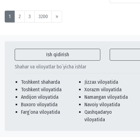
1
2
3
3200
»
Ish qidirish
Shahar va viloyatlar bo`yicha ishlar
Toshkent shaharda
Jizzax viloyatida
Toshkent viloyatida
Xorazm viloyatida
Andijon viloyatida
Namangan viloyatida
Buxoro viloyatida
Navoiy viloyatida
Fargʻona viloyatida
Qashqadaryo
viloyatida