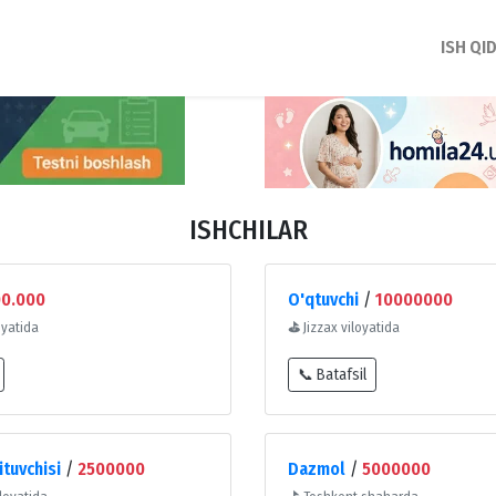
ISH QI
ISHCHILAR
00.000
O'qtuvchi
/
10000000
oyatida
⛳
Jizzax viloyatida
📞 Batafsil
ituvchisi
/
2500000
Dazmol
/
5000000