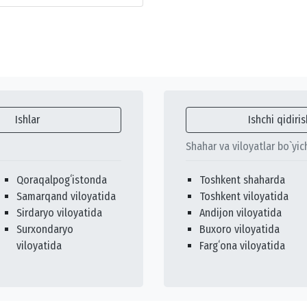
Ishlar
Ishchi qidiris
Shahar va viloyatlar bo`yic
Qoraqalpogʻistonda
Toshkent shaharda
Samarqand viloyatida
Toshkent viloyatida
Sirdaryo viloyatida
Andijon viloyatida
Surxondaryo
Buxoro viloyatida
viloyatida
Fargʻona viloyatida