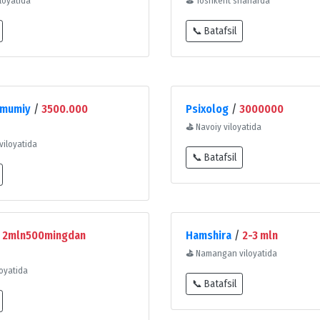
loyatida
⛳
Toshkent shaharda
📞 Batafsil
umumiy
/
3500.000
Psixolog
/
3000000
⛳
Navoiy viloyatida
iloyatida
📞 Batafsil
/
2mln500mingdan
Hamshira
/
2-3 mln
⛳
Namangan viloyatida
loyatida
📞 Batafsil