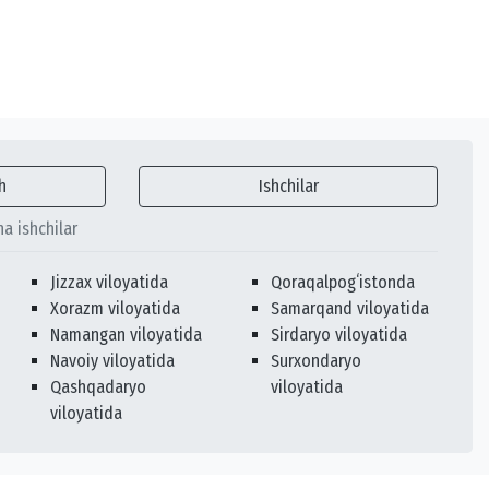
h
Ishchilar
ha ishchilar
Jizzax viloyatida
Qoraqalpogʻistonda
Xorazm viloyatida
Samarqand viloyatida
Namangan viloyatida
Sirdaryo viloyatida
Navoiy viloyatida
Surxondaryo
Qashqadaryo
viloyatida
viloyatida