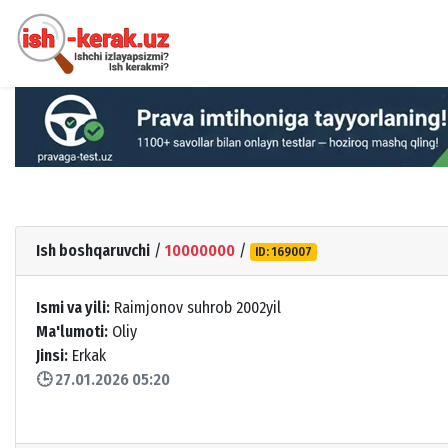
Ish boshqaruvchi
/
10000000
/
ID: 169007
Ismi va yili:
Raimjonov suhrob 2002yil
Ma'lumoti:
Oliy
Jinsi:
Erkak
🕒 27.01.2026 05:20