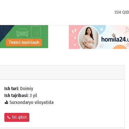
ISH QI
Ish turi:
Doimiy
Ish tajribasi:
3 yil
⛳
Surxondaryo viloyatida
📞 Tel. qilish