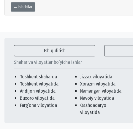
← Ishchilar
Ish qidirish
Shahar va viloyatlar bo`yicha ishlar
Toshkent shaharda
Jizzax viloyatida
Toshkent viloyatida
Xorazm viloyatida
Andijon viloyatida
Namangan viloyatida
Buxoro viloyatida
Navoiy viloyatida
Fargʻona viloyatida
Qashqadaryo
viloyatida