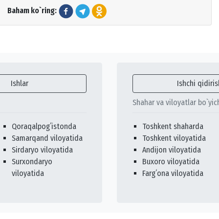
Baham ko`ring:
Ishlar
Ishchi qidiris
Shahar va viloyatlar bo`yic
Qoraqalpogʻistonda
Toshkent shaharda
Samarqand viloyatida
Toshkent viloyatida
Sirdaryo viloyatida
Andijon viloyatida
Surxondaryo
Buxoro viloyatida
viloyatida
Fargʻona viloyatida