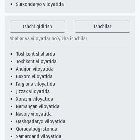
Surxondaryo viloyatida
Ishchi qidirish
Ishchilar
Shahar va viloyatlar bo`yicha ishchilar
Toshkent shaharda
Toshkent viloyatida
Andijon viloyatida
Buxoro viloyatida
Fargʻona viloyatida
Jizzax viloyatida
Xorazm viloyatida
Namangan viloyatida
Navoiy viloyatida
Qashqadaryo viloyatida
Qoraqalpogʻistonda
Samarqand viloyatida