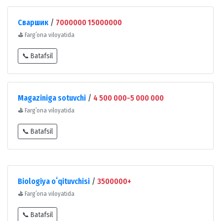
Сваршик
/
7000000 15000000
⛳
Fargʻona viloyatida
📞 Batafsil
Magaziniga sotuvchi
/
4 500 000-5 000 000
⛳
Fargʻona viloyatida
📞 Batafsil
Biologiya oʻqituvchisi
/
3500000+
⛳
Fargʻona viloyatida
📞 Batafsil