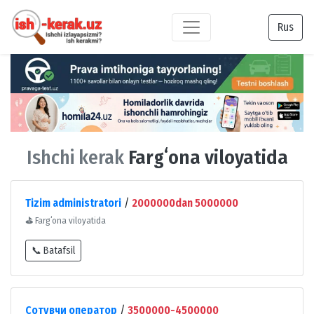
Rus
Ishchi kerak
Fargʻona viloyatida
Tizim administratori
/
2000000dan 5000000
⛳
Fargʻona viloyatida
📞 Batafsil
Сотувчи оператор
/
3500000-4500000