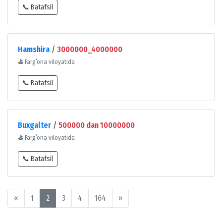
📞 Batafsil
Hamshira
/
3000000_4000000
⛳
Fargʻona viloyatida
📞 Batafsil
Buxgalter
/
500000 dan 10000000
⛳
Fargʻona viloyatida
📞 Batafsil
«
1
2
3
4
164
»