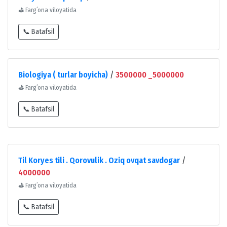
⛳
Fargʻona viloyatida
📞 Batafsil
Biologiya ( turlar boyicha)
/
3500000 _5000000
⛳
Fargʻona viloyatida
📞 Batafsil
Til Koryes tili . Qorovulik . Oziq ovqat savdogar
/
4000000
⛳
Fargʻona viloyatida
📞 Batafsil