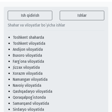
Ish qidirish
Ishlar
Shahar va viloyatlar bo`yicha ishlar
Toshkent shaharda
Toshkent viloyatida
Andijon viloyatida
Buxoro viloyatida
Fargʻona viloyatida
Jizzax viloyatida
Xorazm viloyatida
Namangan viloyatida
Navoiy viloyatida
Qashqadaryo viloyatida
Qoraqalpogʻistonda
Samarqand viloyatida
Sirdaryo viloyatida