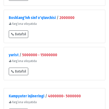
Boshlang'ivh sinf o'qtuvchisi
/
2000000
⛳
Fargʻona viloyatida
📞 Batafsil
yurist
/
5000000 - 15000000
⛳
Fargʻona viloyatida
📞 Batafsil
Kampyuter injineringi
/
4000000- 5000000
⛳
Fargʻona viloyatida