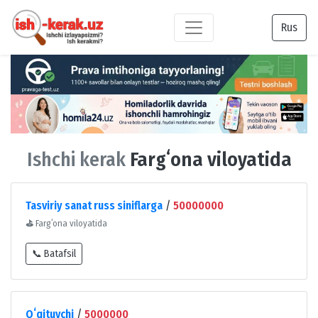
Rus
Ishchi kerak
Fargʻona viloyatida
Tasviriy sanat russ siniflarga
/
50000000
⛳
Fargʻona viloyatida
📞 Batafsil
Oʻqituvchi
/
5000000