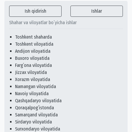
Ish qidirish
Ishlar
Shahar va viloyatlar bo`yicha ishlar
Toshkent shaharda
Toshkent viloyatida
Andijon viloyatida
Buxoro viloyatida
Fargʻona viloyatida
Jizzax viloyatida
Xorazm viloyatida
Namangan viloyatida
Navoiy viloyatida
Qashqadaryo viloyatida
Qoraqalpogʻistonda
Samarqand viloyatida
Sirdaryo viloyatida
Surxondaryo viloyatida