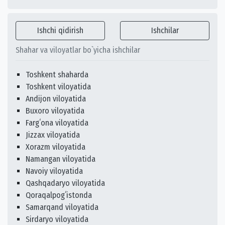
Ishchi qidirish
Ishchilar
Shahar va viloyatlar bo`yicha ishchilar
Toshkent shaharda
Toshkent viloyatida
Andijon viloyatida
Buxoro viloyatida
Fargʻona viloyatida
Jizzax viloyatida
Xorazm viloyatida
Namangan viloyatida
Navoiy viloyatida
Qashqadaryo viloyatida
Qoraqalpogʻistonda
Samarqand viloyatida
Sirdaryo viloyatida