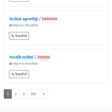
Yoshlar agentligi
/
5000000
⛳
Fargʻona viloyatida
📞 Batafsil
Tozalik xodimi
/
200000
⛳
Fargʻona viloyatida
📞 Batafsil
1
2
3
164
»