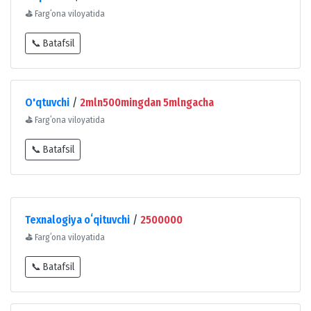
⛳
Fargʻona viloyatida
📞 Batafsil
O'qtuvchi
/
2mln500mingdan 5mlngacha
⛳
Fargʻona viloyatida
📞 Batafsil
Texnalogiya oʻqituvchi
/
2500000
⛳
Fargʻona viloyatida
📞 Batafsil