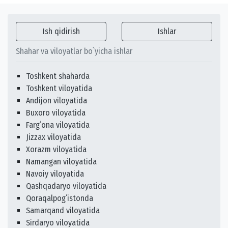
Ish qidirish
Ishlar
Shahar va viloyatlar bo`yicha ishlar
Toshkent shaharda
Toshkent viloyatida
Andijon viloyatida
Buxoro viloyatida
Fargʻona viloyatida
Jizzax viloyatida
Xorazm viloyatida
Namangan viloyatida
Navoiy viloyatida
Qashqadaryo viloyatida
Qoraqalpogʻistonda
Samarqand viloyatida
Sirdaryo viloyatida