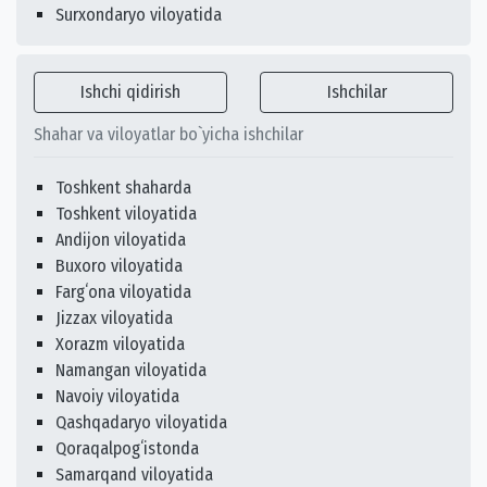
Surxondaryo viloyatida
Ishchi qidirish
Ishchilar
Shahar va viloyatlar bo`yicha ishchilar
Toshkent shaharda
Toshkent viloyatida
Andijon viloyatida
Buxoro viloyatida
Fargʻona viloyatida
Jizzax viloyatida
Xorazm viloyatida
Namangan viloyatida
Navoiy viloyatida
Qashqadaryo viloyatida
Qoraqalpogʻistonda
Samarqand viloyatida