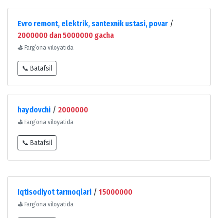
Evro remont, elektrik, santexnik ustasi, povar
/
2000000 dan 5000000 gacha
⛳
Fargʻona viloyatida
📞 Batafsil
haydovchi
/
2000000
⛳
Fargʻona viloyatida
📞 Batafsil
Iqtisodiyot tarmoqlari
/
15000000
⛳
Fargʻona viloyatida