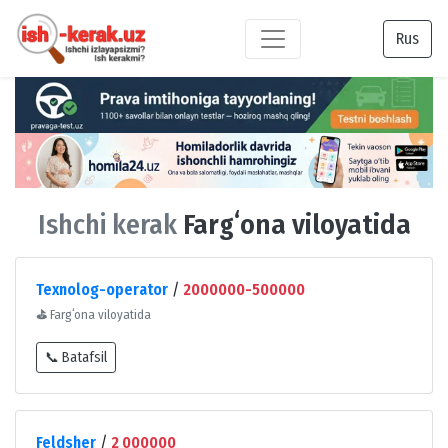
Rus
Ishchi kerak
Fargʻona viloyatida
Texnolog-operator
/
2000000-500000
⛳
Fargʻona viloyatida
📞 Batafsil
Feldsher
/
2 000000