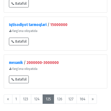
📞 Batafsil
Iqtisodiyot tarmoqlari
/
15000000
⛳
Fargʻona viloyatida
📞 Batafsil
mexanik
/
2000000-3000000
⛳
Fargʻona viloyatida
📞 Batafsil
«
1
123
124
125
126
127
164
»