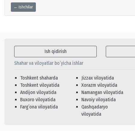
← Ishchilar
Ish qidirish
Shahar va viloyatlar bo`yicha ishlar
Toshkent shaharda
Jizzax viloyatida
Toshkent viloyatida
Xorazm viloyatida
Andijon viloyatida
Namangan viloyatida
Buxoro viloyatida
Navoiy viloyatida
Fargʻona viloyatida
Qashqadaryo
viloyatida