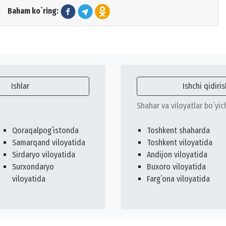
Baham ko`ring:
Ishlar
Ishchi qidiris
Shahar va viloyatlar bo`yic
Qoraqalpogʻistonda
Toshkent shaharda
Samarqand viloyatida
Toshkent viloyatida
Sirdaryo viloyatida
Andijon viloyatida
Surxondaryo
Buxoro viloyatida
viloyatida
Fargʻona viloyatida