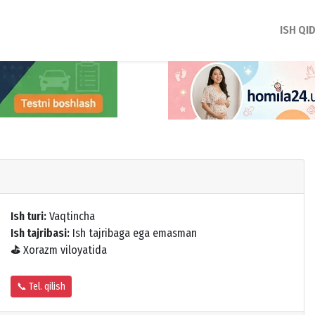
ISH QI
Ish turi:
Vaqtincha
Ish tajribasi:
Ish tajribaga ega emasman
⛳
Xorazm viloyatida
📞 Tel. qilish