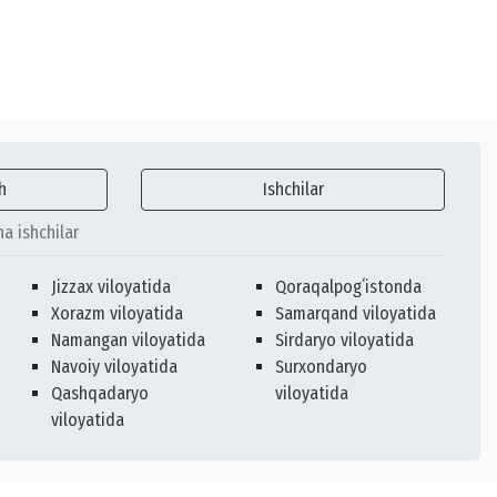
h
Ishchilar
ha ishchilar
Jizzax viloyatida
Qoraqalpogʻistonda
Xorazm viloyatida
Samarqand viloyatida
Namangan viloyatida
Sirdaryo viloyatida
Navoiy viloyatida
Surxondaryo
Qashqadaryo
viloyatida
viloyatida