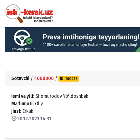
Sotuvchi
/
4000000
/
ID: 160937
Ismi va yili:
Shomurodov Yo'ldoshbek
Ma'lumoti:
Oliy
Jinsi:
Erkak
🕒 20.12.2023 14:31