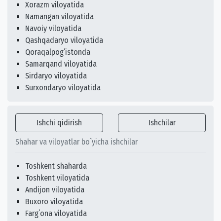
Xorazm viloyatida
Namangan viloyatida
Navoiy viloyatida
Qashqadaryo viloyatida
Qoraqalpogʻistonda
Samarqand viloyatida
Sirdaryo viloyatida
Surxondaryo viloyatida
Ishchi qidirish
Ishchilar
Shahar va viloyatlar bo`yicha ishchilar
Toshkent shaharda
Toshkent viloyatida
Andijon viloyatida
Buxoro viloyatida
Fargʻona viloyatida