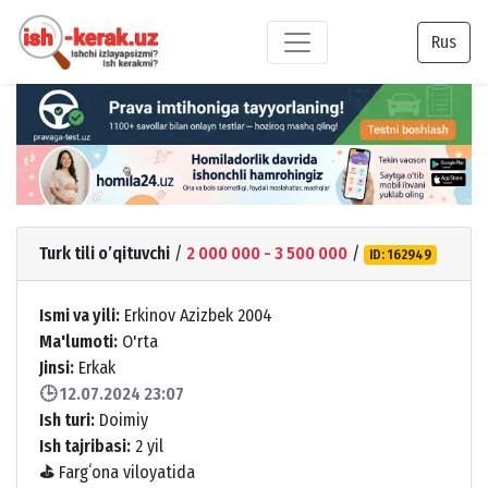
Rus
Turk tili o’qituvchi
/
2 000 000 - 3 500 000
/
ID: 162949
Ismi va yili:
Erkinov Azizbek 2004
Ma'lumoti:
O'rta
Jinsi:
Erkak
🕒 12.07.2024 23:07
Ish turi:
Doimiy
Ish tajribasi:
2 yil
⛳
Fargʻona viloyatida