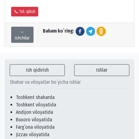
📞 Tel. qilish
Baham ko`ring:
←
Ishchilar
Ish qidirish
Ishlar
Shahar va viloyatlar bo`yicha ishlar
Toshkent shaharda
Toshkent viloyatida
Andijon viloyatida
Buxoro viloyatida
Fargʻona viloyatida
Jizzax viloyatida