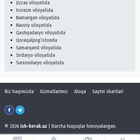
Jizzax viloyatida
Xorazm viloyatida
Namangan viloyatida
Navoiy viloyatida
Qashqadaryo viloyatida
Qoraqalpogʻistonda
Samarqand viloyatida
Sirdaryo viloyatida
Surxondaryo viloyatida
Biz haqimizda
Xizmatlarimiz
Aloqa
Saytni shartlari
© 2026
ish-kerak.uz
| Barcha huquqlar himoyalangan.