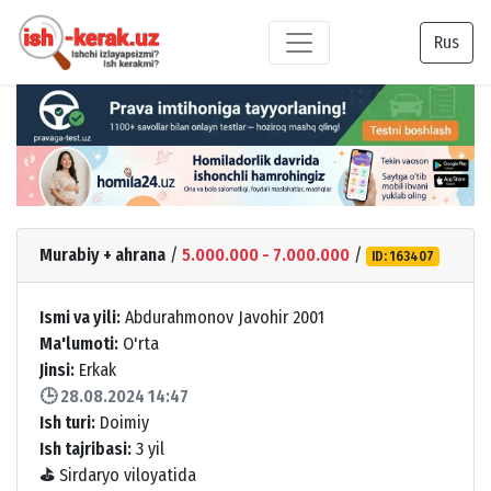
Rus
Murabiy + ahrana
/
5.000.000 - 7.000.000
/
ID: 163407
Ismi va yili:
Abdurahmonov Javohir 2001
Ma'lumoti:
O'rta
Jinsi:
Erkak
🕒 28.08.2024 14:47
Ish turi:
Doimiy
Ish tajribasi:
3 yil
⛳
Sirdaryo viloyatida