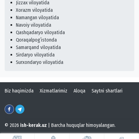
Jizzax viloyatida
Xorazm viloyatida
Namangan viloyatida
Navoiy viloyatida
Qashqadaryo viloyatida
Qoraqalpogʻistonda
Samarqand viloyatida
Sirdaryo viloyatida
Surxondaryo viloyatida
Biz haqimizda
Xizmatlarimiz
Aloqa
Saytni shartlari
© 2026
ish-kerak.uz
| Barcha huquqlar himoyalangan.