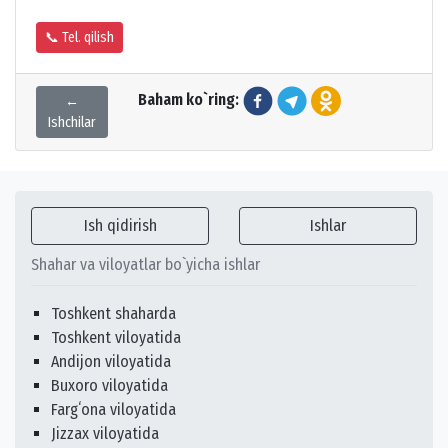
📞 Tel. qilish
Baham ko`ring:
←
Ishchilar
Ish qidirish
Ishlar
Shahar va viloyatlar bo`yicha ishlar
Toshkent shaharda
Toshkent viloyatida
Andijon viloyatida
Buxoro viloyatida
Fargʻona viloyatida
Jizzax viloyatida