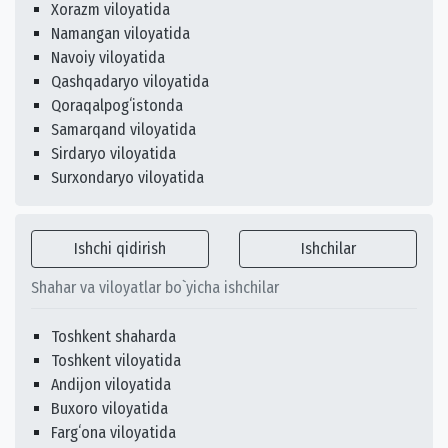
Xorazm viloyatida
Namangan viloyatida
Navoiy viloyatida
Qashqadaryo viloyatida
Qoraqalpogʻistonda
Samarqand viloyatida
Sirdaryo viloyatida
Surxondaryo viloyatida
Ishchi qidirish
Ishchilar
Shahar va viloyatlar bo`yicha ishchilar
Toshkent shaharda
Toshkent viloyatida
Andijon viloyatida
Buxoro viloyatida
Fargʻona viloyatida