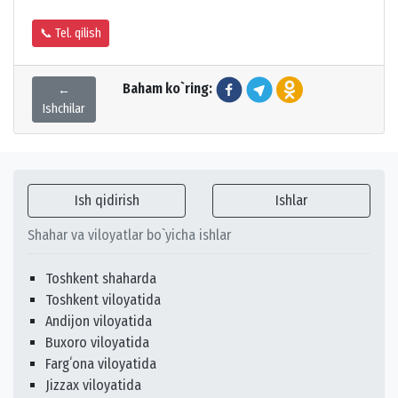
📞 Tel. qilish
Baham ko`ring:
←
Ishchilar
Ish qidirish
Ishlar
Shahar va viloyatlar bo`yicha ishlar
Toshkent shaharda
Toshkent viloyatida
Andijon viloyatida
Buxoro viloyatida
Fargʻona viloyatida
Jizzax viloyatida