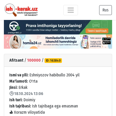
Rus
Afitsant
/
100000
/
ID: 163840
Ismi va yili:
Eshniyozov habibullo 2004 yil
Ma'lumoti:
O'rta
Jinsi:
Erkak
🕒 18.10.2024 13:06
Ish turi:
Doimiy
Ish tajribasi:
Ish tajribaga ega emasman
⛳
Xorazm viloyatida