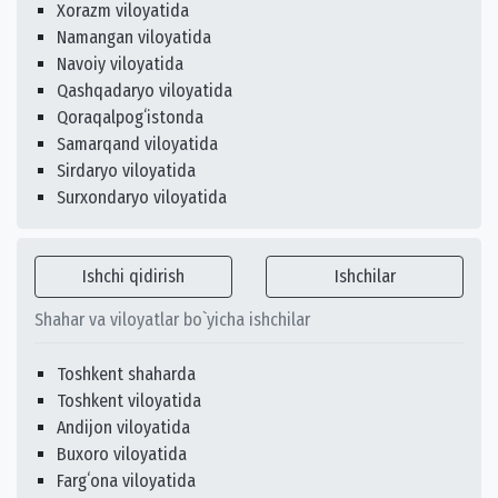
Xorazm viloyatida
Namangan viloyatida
Navoiy viloyatida
Qashqadaryo viloyatida
Qoraqalpogʻistonda
Samarqand viloyatida
Sirdaryo viloyatida
Surxondaryo viloyatida
Ishchi qidirish
Ishchilar
Shahar va viloyatlar bo`yicha ishchilar
Toshkent shaharda
Toshkent viloyatida
Andijon viloyatida
Buxoro viloyatida
Fargʻona viloyatida