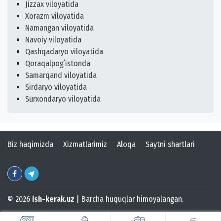
Jizzax viloyatida
Xorazm viloyatida
Namangan viloyatida
Navoiy viloyatida
Qashqadaryo viloyatida
Qoraqalpogʻistonda
Samarqand viloyatida
Sirdaryo viloyatida
Surxondaryo viloyatida
Biz haqimizda
Xizmatlarimiz
Aloqa
Saytni shartlari
© 2026
ish-kerak.uz
| Barcha huquqlar himoyalangan.