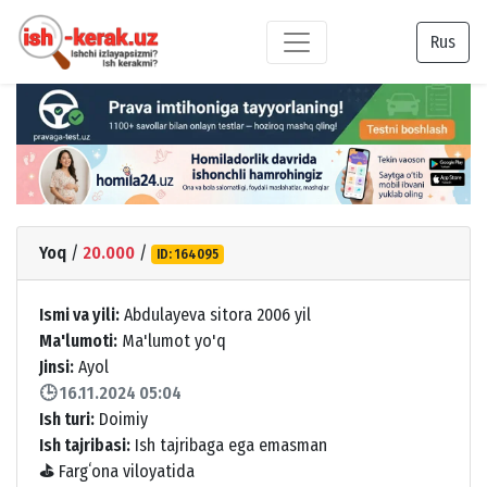
Rus
Yoq
/
20.000
/
ID: 164095
Ismi va yili:
Abdulayeva sitora 2006 yil
Ma'lumoti:
Ma'lumot yo'q
Jinsi:
Ayol
🕒 16.11.2024 05:04
Ish turi:
Doimiy
Ish tajribasi:
Ish tajribaga ega emasman
⛳
Fargʻona viloyatida