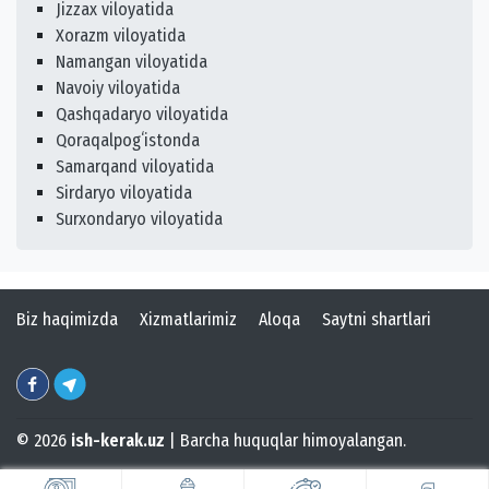
Jizzax viloyatida
Xorazm viloyatida
Namangan viloyatida
Navoiy viloyatida
Qashqadaryo viloyatida
Qoraqalpogʻistonda
Samarqand viloyatida
Sirdaryo viloyatida
Surxondaryo viloyatida
Biz haqimizda
Xizmatlarimiz
Aloqa
Saytni shartlari
© 2026
ish-kerak.uz
| Barcha huquqlar himoyalangan.