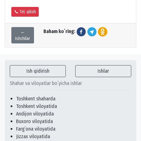
📞 Tel. qilish
Baham ko`ring:
←
Ishchilar
Ish qidirish
Ishlar
Shahar va viloyatlar bo`yicha ishlar
Toshkent shaharda
Toshkent viloyatida
Andijon viloyatida
Buxoro viloyatida
Fargʻona viloyatida
Jizzax viloyatida