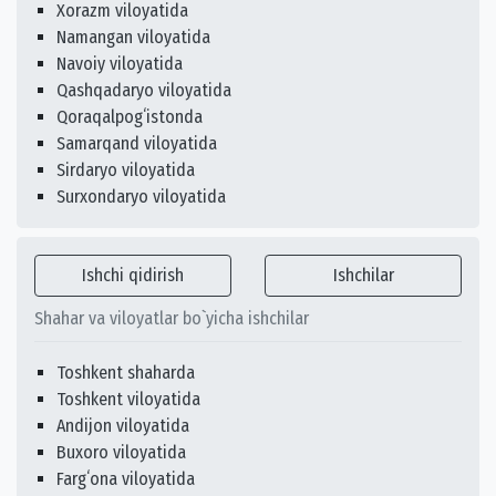
Xorazm viloyatida
Namangan viloyatida
Navoiy viloyatida
Qashqadaryo viloyatida
Qoraqalpogʻistonda
Samarqand viloyatida
Sirdaryo viloyatida
Surxondaryo viloyatida
Ishchi qidirish
Ishchilar
Shahar va viloyatlar bo`yicha ishchilar
Toshkent shaharda
Toshkent viloyatida
Andijon viloyatida
Buxoro viloyatida
Fargʻona viloyatida