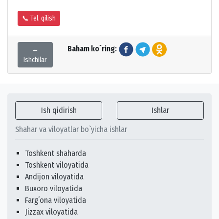
📞 Tel. qilish
Baham ko`ring:
←
Ishchilar
Ish qidirish
Ishlar
Shahar va viloyatlar bo`yicha ishlar
Toshkent shaharda
Toshkent viloyatida
Andijon viloyatida
Buxoro viloyatida
Fargʻona viloyatida
Jizzax viloyatida