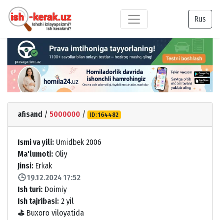
Rus
afisand
/
5000000
/
ID: 164482
Ismi va yili:
Umidbek 2006
Ma'lumoti:
Oliy
Jinsi:
Erkak
🕒 19.12.2024 17:52
Ish turi:
Doimiy
Ish tajribasi:
2 yil
⛳
Buxoro viloyatida