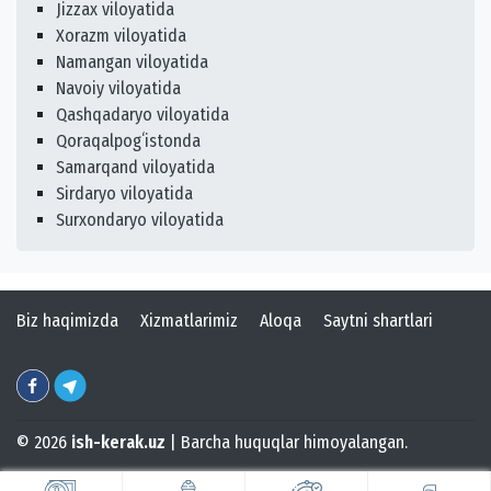
Jizzax viloyatida
Xorazm viloyatida
Namangan viloyatida
Navoiy viloyatida
Qashqadaryo viloyatida
Qoraqalpogʻistonda
Samarqand viloyatida
Sirdaryo viloyatida
Surxondaryo viloyatida
Biz haqimizda
Xizmatlarimiz
Aloqa
Saytni shartlari
© 2026
ish-kerak.uz
| Barcha huquqlar himoyalangan.