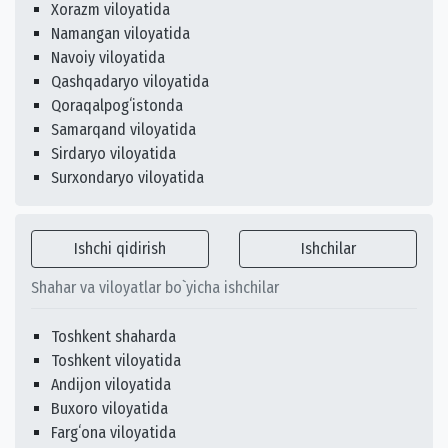
Xorazm viloyatida
Namangan viloyatida
Navoiy viloyatida
Qashqadaryo viloyatida
Qoraqalpogʻistonda
Samarqand viloyatida
Sirdaryo viloyatida
Surxondaryo viloyatida
Ishchi qidirish
Ishchilar
Shahar va viloyatlar bo`yicha ishchilar
Toshkent shaharda
Toshkent viloyatida
Andijon viloyatida
Buxoro viloyatida
Fargʻona viloyatida