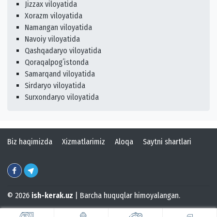
Jizzax viloyatida
Xorazm viloyatida
Namangan viloyatida
Navoiy viloyatida
Qashqadaryo viloyatida
Qoraqalpogʻistonda
Samarqand viloyatida
Sirdaryo viloyatida
Surxondaryo viloyatida
Biz haqimizda
Xizmatlarimiz
Aloqa
Saytni shartlari
© 2026
ish-kerak.uz
| Barcha huquqlar himoyalangan.