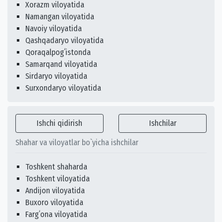
Xorazm viloyatida
Namangan viloyatida
Navoiy viloyatida
Qashqadaryo viloyatida
Qoraqalpogʻistonda
Samarqand viloyatida
Sirdaryo viloyatida
Surxondaryo viloyatida
Ishchi qidirish
Ishchilar
Shahar va viloyatlar bo`yicha ishchilar
Toshkent shaharda
Toshkent viloyatida
Andijon viloyatida
Buxoro viloyatida
Fargʻona viloyatida