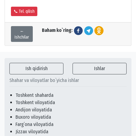
📞 Tel. qilish
Baham ko`ring:
←
Ishchilar
Ish qidirish
Ishlar
Shahar va viloyatlar bo`yicha ishlar
Toshkent shaharda
Toshkent viloyatida
Andijon viloyatida
Buxoro viloyatida
Fargʻona viloyatida
Jizzax viloyatida