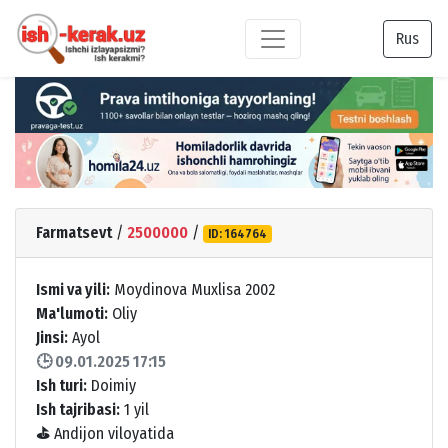
Rus
Farmatsevt
/
2500000
/
ID: 164764
Ismi va yili:
Moydinova Muxlisa 2002
Ma'lumoti:
Oliy
Jinsi:
Ayol
🕒 09.01.2025 17:15
Ish turi:
Doimiy
Ish tajribasi:
1 yil
⛳
Andijon viloyatida