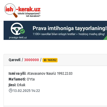
Qarovil
/
3000000
/
ID: 165352
Ismi va yili:
Atavaxanov Nauriz 1992.22.03
Ma'lumoti:
O'rta
Jinsi:
Erkak
🕒 13.02.2025 14:22