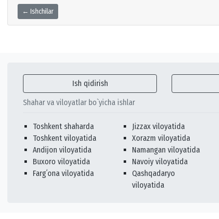
← Ishchilar
Ish qidirish
Shahar va viloyatlar bo`yicha ishlar
Toshkent shaharda
Jizzax viloyatida
Toshkent viloyatida
Xorazm viloyatida
Andijon viloyatida
Namangan viloyatida
Buxoro viloyatida
Navoiy viloyatida
Fargʻona viloyatida
Qashqadaryo
viloyatida