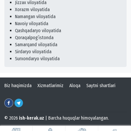
Jizzax viloyatida
Xorazm viloyatida
Namangan viloyatida
Navoiy viloyatida
Qashqadaryo viloyatida
Qoraqalpogʻistonda
Samarqand viloyatida
Sirdaryo viloyatida
Surxondaryo viloyatida
Biz haqimizda
Xizmatlarimiz
Aloqa
Saytni shartlari
© 2026
ish-kerak.uz
| Barcha huquqlar himoyalangan.