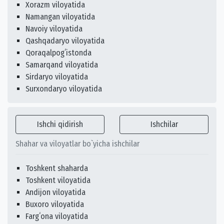
Xorazm viloyatida
Namangan viloyatida
Navoiy viloyatida
Qashqadaryo viloyatida
Qoraqalpogʻistonda
Samarqand viloyatida
Sirdaryo viloyatida
Surxondaryo viloyatida
Ishchi qidirish
Ishchilar
Shahar va viloyatlar bo`yicha ishchilar
Toshkent shaharda
Toshkent viloyatida
Andijon viloyatida
Buxoro viloyatida
Fargʻona viloyatida