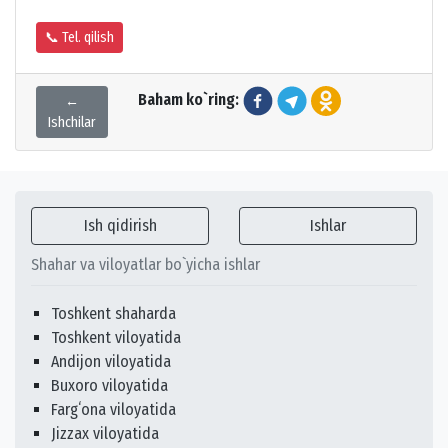
📞 Tel. qilish
Baham ko`ring:
←
Ishchilar
Ish qidirish
Ishlar
Shahar va viloyatlar bo`yicha ishlar
Toshkent shaharda
Toshkent viloyatida
Andijon viloyatida
Buxoro viloyatida
Fargʻona viloyatida
Jizzax viloyatida