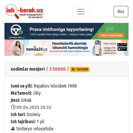
Rus
xodimlar menjeri
/
3 50000
/
ID: 165989
Ismi va yili:
Rajabov Ixlosbek 1998
Ma'lumoti:
Oliy
Jinsi:
Erkak
🕒 09.04.2025 20:33
Ish turi:
Doimiy
Ish tajribasi:
1 yil
⛳
Sirdaryo viloyatida