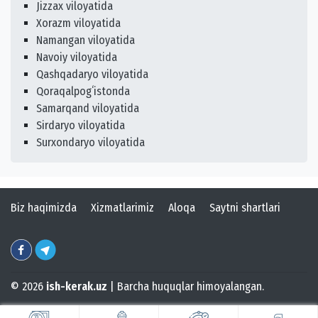
Jizzax viloyatida
Xorazm viloyatida
Namangan viloyatida
Navoiy viloyatida
Qashqadaryo viloyatida
Qoraqalpogʻistonda
Samarqand viloyatida
Sirdaryo viloyatida
Surxondaryo viloyatida
Biz haqimizda
Xizmatlarimiz
Aloqa
Saytni shartlari
© 2026
ish-kerak.uz
| Barcha huquqlar himoyalangan.