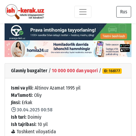
Rus
Glavniy buxgalter
/
10 000 000 dan yuqori
/
ID: 166177
Ismi va yili:
Altinov Azamat 1995 yil
Ma'lumoti:
Oliy
Jinsi:
Erkak
🕒 30.04.2025 00:58
Ish turi:
Doimiy
Ish tajribasi:
10 yil
⛳
Toshkent viloyatida