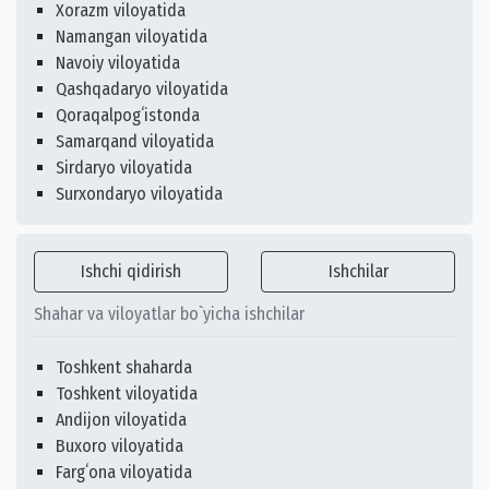
Xorazm viloyatida
Namangan viloyatida
Navoiy viloyatida
Qashqadaryo viloyatida
Qoraqalpogʻistonda
Samarqand viloyatida
Sirdaryo viloyatida
Surxondaryo viloyatida
Ishchi qidirish
Ishchilar
Shahar va viloyatlar bo`yicha ishchilar
Toshkent shaharda
Toshkent viloyatida
Andijon viloyatida
Buxoro viloyatida
Fargʻona viloyatida