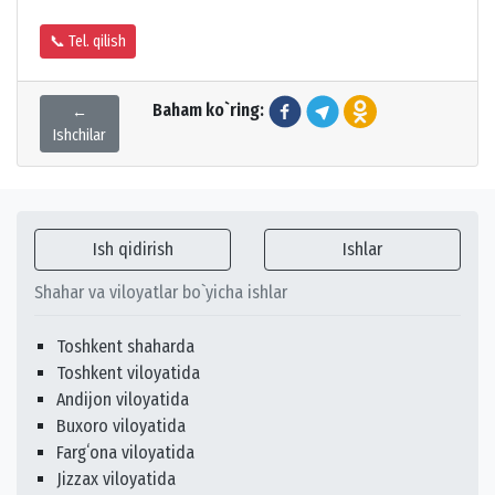
📞 Tel. qilish
Baham ko`ring:
←
Ishchilar
Ish qidirish
Ishlar
Shahar va viloyatlar bo`yicha ishlar
Toshkent shaharda
Toshkent viloyatida
Andijon viloyatida
Buxoro viloyatida
Fargʻona viloyatida
Jizzax viloyatida