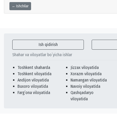
← Ishchilar
Ish qidirish
Shahar va viloyatlar bo`yicha ishlar
Toshkent shaharda
Jizzax viloyatida
Toshkent viloyatida
Xorazm viloyatida
Andijon viloyatida
Namangan viloyatida
Buxoro viloyatida
Navoiy viloyatida
Fargʻona viloyatida
Qashqadaryo
viloyatida