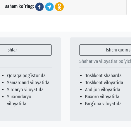
Baham ko`ring:
Ishlar
Ishchi qidiris
Shahar va viloyatlar bo`yic
Qoraqalpogʻistonda
Toshkent shaharda
Samarqand viloyatida
Toshkent viloyatida
Sirdaryo viloyatida
Andijon viloyatida
Surxondaryo
Buxoro viloyatida
viloyatida
Fargʻona viloyatida