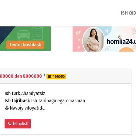
ISH QI
00000 dan 8000000
/
ID: 166505
Ish turi:
Ahamiyatsiz
Ish tajribasi:
Ish tajribaga ega emasman
⛳
Navoiy viloyatida
📞 Tel. qilish