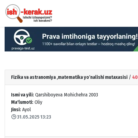
Fizika va astranomiya ,matematika yo‘nalishi mutaxasisi
/
40
Ismi va yili:
Qarshiboyeva Mohichehra 2003
Ma'lumoti:
Oliy
Jinsi:
Ayol
🕒 31.05.2025 13:23