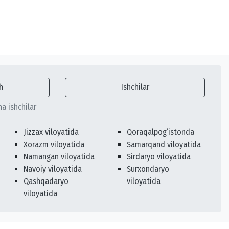
h
Ishchilar
ha ishchilar
Jizzax viloyatida
Qoraqalpogʻistonda
Xorazm viloyatida
Samarqand viloyatida
Namangan viloyatida
Sirdaryo viloyatida
Navoiy viloyatida
Surxondaryo
Qashqadaryo
viloyatida
viloyatida