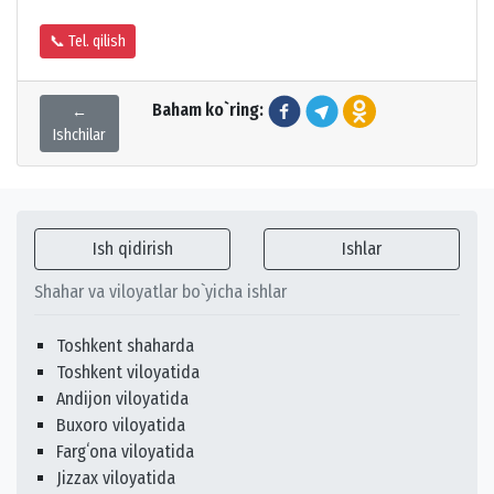
📞 Tel. qilish
Baham ko`ring:
←
Ishchilar
Ish qidirish
Ishlar
Shahar va viloyatlar bo`yicha ishlar
Toshkent shaharda
Toshkent viloyatida
Andijon viloyatida
Buxoro viloyatida
Fargʻona viloyatida
Jizzax viloyatida