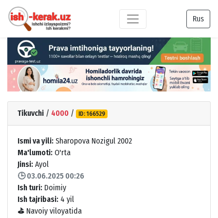
Rus
Tikuvchi
/
4000
/
ID: 166529
Ismi va yili:
Sharopova Nozigul 2002
Ma'lumoti:
O'rta
Jinsi:
Ayol
🕒 03.06.2025 00:26
Ish turi:
Doimiy
Ish tajribasi:
4 yil
⛳
Navoiy viloyatida