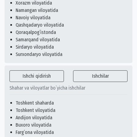
Xorazm viloyatida
Namangan viloyatida
Navoiy viloyatida
Qashqadaryo viloyatida
Qoraqalpogʻistonda
Samarqand viloyatida
Sirdaryo viloyatida
Surxondaryo viloyatida
Ishchi qidirish
Ishchilar
Shahar va viloyatlar bo`yicha ishchilar
Toshkent shaharda
Toshkent viloyatida
Andijon viloyatida
Buxoro viloyatida
Fargʻona viloyatida