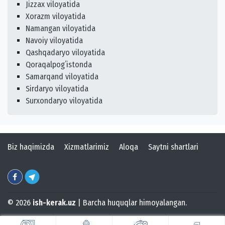
Jizzax viloyatida
Xorazm viloyatida
Namangan viloyatida
Navoiy viloyatida
Qashqadaryo viloyatida
Qoraqalpogʻistonda
Samarqand viloyatida
Sirdaryo viloyatida
Surxondaryo viloyatida
Biz haqimizda
Xizmatlarimiz
Aloqa
Saytni shartlari
© 2026
ish-kerak.uz
| Barcha huquqlar himoyalangan.