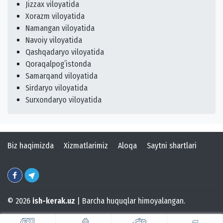
Jizzax viloyatida
Xorazm viloyatida
Namangan viloyatida
Navoiy viloyatida
Qashqadaryo viloyatida
Qoraqalpogʻistonda
Samarqand viloyatida
Sirdaryo viloyatida
Surxondaryo viloyatida
Biz haqimizda
Xizmatlarimiz
Aloqa
Saytni shartlari
© 2026
ish-kerak.uz
| Barcha huquqlar himoyalangan.