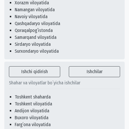
Xorazm viloyatida
Namangan viloyatida
Navoiy viloyatida
Qashqadaryo viloyatida
Qoraqalpogʻistonda
Samarqand viloyatida
Sirdaryo viloyatida
Surxondaryo viloyatida
Ishchi qidirish
Ishchilar
Shahar va viloyatlar bo`yicha ishchilar
Toshkent shaharda
Toshkent viloyatida
Andijon viloyatida
Buxoro viloyatida
Fargʻona viloyatida