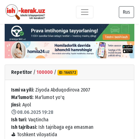
Rus
Repetitor
/
100000
/
ID: 166572
Ismi va yili:
Ziyoda Abduqodirova 2007
Ma'lumoti:
Ma'lumot yo'q
Jinsi:
Ayol
🕒 08.06.2025 19:28
Ish turi:
Vaqtincha
Ish tajribasi:
Ish tajribaga ega emasman
⛳
Toshkent viloyatida