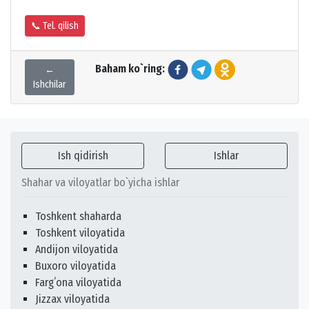
📞 Tel. qilish
Baham ko`ring:
←
Ishchilar
Ish qidirish
Ishlar
Shahar va viloyatlar bo`yicha ishlar
Toshkent shaharda
Toshkent viloyatida
Andijon viloyatida
Buxoro viloyatida
Fargʻona viloyatida
Jizzax viloyatida