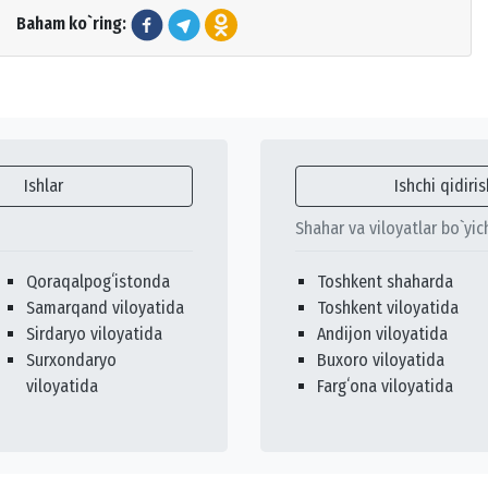
Baham ko`ring:
Ishlar
Ishchi qidiris
Shahar va viloyatlar bo`yic
Qoraqalpogʻistonda
Toshkent shaharda
Samarqand viloyatida
Toshkent viloyatida
Sirdaryo viloyatida
Andijon viloyatida
Surxondaryo
Buxoro viloyatida
viloyatida
Fargʻona viloyatida