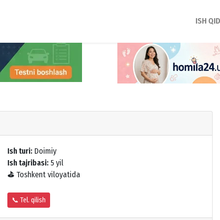
ISH QI
Ish turi:
Doimiy
Ish tajribasi:
5 yil
⛳
Toshkent viloyatida
📞 Tel. qilish