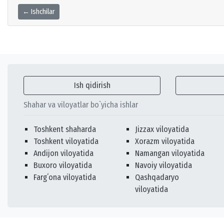
← Ishchilar
Ish qidirish
Shahar va viloyatlar bo`yicha ishlar
Toshkent shaharda
Jizzax viloyatida
Toshkent viloyatida
Xorazm viloyatida
Andijon viloyatida
Namangan viloyatida
Buxoro viloyatida
Navoiy viloyatida
Fargʻona viloyatida
Qashqadaryo
viloyatida