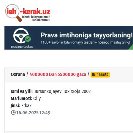
Oxrana
/
4000000 Dan 5500000 gaca
/
ID: 166652
Ismi va yili:
Tursunxojayev Toxirxoja 2002
Ma'lumoti:
Oliy
Jinsi:
Erkak
🕒 16.06.2025 12:49