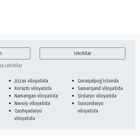
h
Ishchilar
ha ishchilar
Jizzax viloyatida
Qoraqalpogʻistonda
Xorazm viloyatida
Samarqand viloyatida
Namangan viloyatida
Sirdaryo viloyatida
Navoiy viloyatida
Surxondaryo
Qashqadaryo
viloyatida
viloyatida