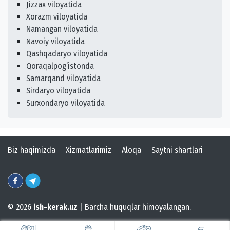
Jizzax viloyatida
Xorazm viloyatida
Namangan viloyatida
Navoiy viloyatida
Qashqadaryo viloyatida
Qoraqalpogʻistonda
Samarqand viloyatida
Sirdaryo viloyatida
Surxondaryo viloyatida
Biz haqimizda
Xizmatlarimiz
Aloqa
Saytni shartlari
© 2026
ish-kerak.uz
| Barcha huquqlar himoyalangan.