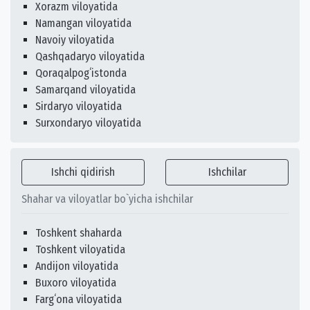
Xorazm viloyatida
Namangan viloyatida
Navoiy viloyatida
Qashqadaryo viloyatida
Qoraqalpogʻistonda
Samarqand viloyatida
Sirdaryo viloyatida
Surxondaryo viloyatida
Ishchi qidirish
Ishchilar
Shahar va viloyatlar bo`yicha ishchilar
Toshkent shaharda
Toshkent viloyatida
Andijon viloyatida
Buxoro viloyatida
Fargʻona viloyatida