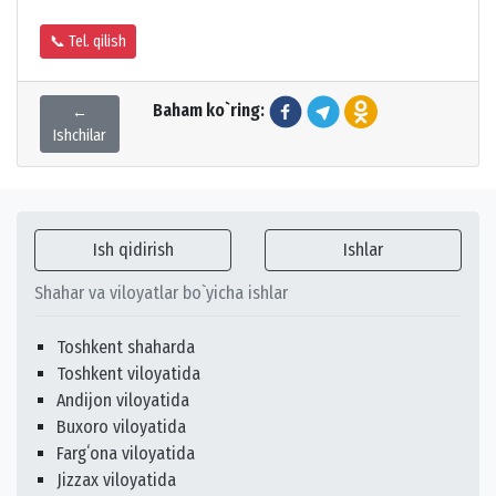
📞 Tel. qilish
Baham ko`ring:
←
Ishchilar
Ish qidirish
Ishlar
Shahar va viloyatlar bo`yicha ishlar
Toshkent shaharda
Toshkent viloyatida
Andijon viloyatida
Buxoro viloyatida
Fargʻona viloyatida
Jizzax viloyatida