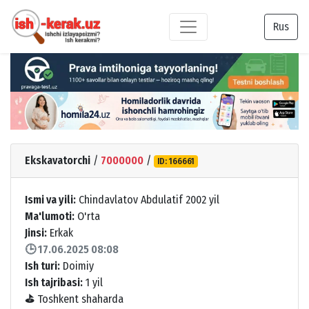
Rus
Ekskavatorchi
/
7000000
/
ID: 166661
Ismi va yili:
Chindavlatov Abdulatif 2002 yil
Ma'lumoti:
O'rta
Jinsi:
Erkak
🕒 17.06.2025 08:08
Ish turi:
Doimiy
Ish tajribasi:
1 yil
⛳
Toshkent shaharda