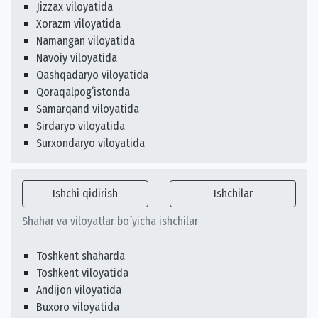
Jizzax viloyatida
Xorazm viloyatida
Namangan viloyatida
Navoiy viloyatida
Qashqadaryo viloyatida
Qoraqalpogʻistonda
Samarqand viloyatida
Sirdaryo viloyatida
Surxondaryo viloyatida
Ishchi qidirish
Ishchilar
Shahar va viloyatlar bo`yicha ishchilar
Toshkent shaharda
Toshkent viloyatida
Andijon viloyatida
Buxoro viloyatida