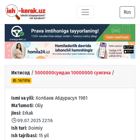
Rus
Иктисод
/
5000000сумдан 10000000 сумгача
/
ID: 167016
Ismi va yili:
Холбаев Абдурасул 1981
Ma'lumoti:
Oliy
Jinsi:
Erkak
🕒 09.07.2025 22:16
Ish turi:
Doimiy
Ish tajribasi:
15 yil