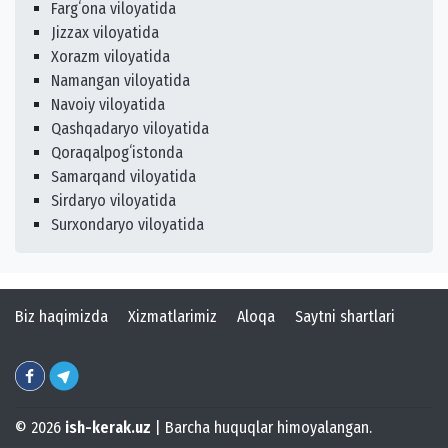
Fargʻona viloyatida
Jizzax viloyatida
Xorazm viloyatida
Namangan viloyatida
Navoiy viloyatida
Qashqadaryo viloyatida
Qoraqalpogʻistonda
Samarqand viloyatida
Sirdaryo viloyatida
Surxondaryo viloyatida
Biz haqimizda
Xizmatlarimiz
Aloqa
Saytni shartlari
© 2026
ish-kerak.uz
| Barcha huquqlar himoyalangan.