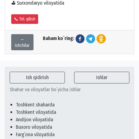
⛳
Surxondaryo viloyatida
📞 Tel. qilish
Baham ko`ring:
←
Ishchilar
Ish qidirish
Ishlar
Shahar va viloyatlar bo`yicha ishlar
Toshkent shaharda
Toshkent viloyatida
Andijon viloyatida
Buxoro viloyatida
Fargʻona viloyatida