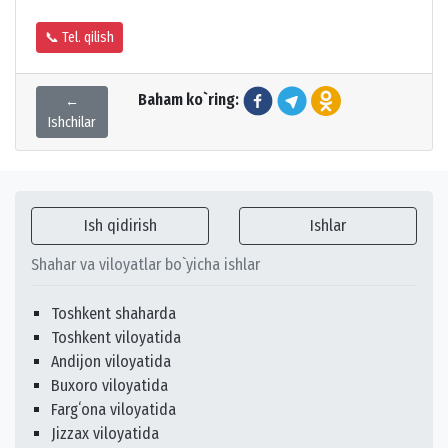
📞 Tel. qilish
Baham ko`ring:
←
Ishchilar
Ish qidirish
Ishlar
Shahar va viloyatlar bo`yicha ishlar
Toshkent shaharda
Toshkent viloyatida
Andijon viloyatida
Buxoro viloyatida
Fargʻona viloyatida
Jizzax viloyatida