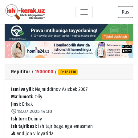
Rus
Repititor
/
1500000
/
ID: 167130
Ismi va yili:
Najmiddinov Azizbek 2007
Ma'lumoti:
Oliy
Jinsi:
Erkak
🕒 18.07.2025 14:30
Ish turi:
Doimiy
Ish tajribasi:
Ish tajribaga ega emasman
⛳
Andijon viloyatida