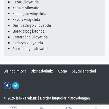
Jizzax viloyatida
Xorazm viloyatida
Namangan viloyatida
Navoiy viloyatida
Qashqadaryo viloyatida
Qoraqalpogʻistonda
Samarqand viloyatida
Sirdaryo viloyatida
Surxondaryo viloyatida
Biz haqimizda
Xizmatlarimiz
Aloqa
Saytni shartlari
© 2026
ish-kerak.uz
| Barcha huquqlar himoyalangan.