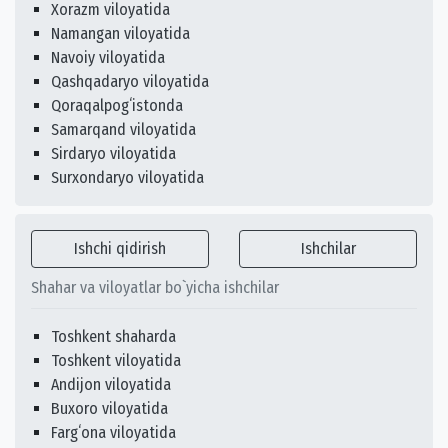
Xorazm viloyatida
Namangan viloyatida
Navoiy viloyatida
Qashqadaryo viloyatida
Qoraqalpogʻistonda
Samarqand viloyatida
Sirdaryo viloyatida
Surxondaryo viloyatida
Ishchi qidirish
Ishchilar
Shahar va viloyatlar bo`yicha ishchilar
Toshkent shaharda
Toshkent viloyatida
Andijon viloyatida
Buxoro viloyatida
Fargʻona viloyatida