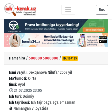
Rus
Hamshira
/
500000 5000000
/
ID: 167185
Ismi va yili:
Dexqanova Nilufar 2002 yil
Ma'lumoti:
O'rta
Jinsi:
Ayol
🕒 21.07.2025 23:05
Ish turi:
Doimiy
Ish tajribasi:
Ish tajribaga ega emasman
⛳
Namangan viloyatida