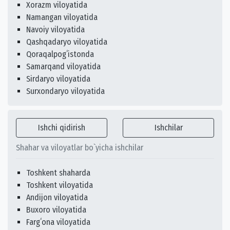
Xorazm viloyatida
Namangan viloyatida
Navoiy viloyatida
Qashqadaryo viloyatida
Qoraqalpogʻistonda
Samarqand viloyatida
Sirdaryo viloyatida
Surxondaryo viloyatida
Ishchi qidirish
Ishchilar
Shahar va viloyatlar bo`yicha ishchilar
Toshkent shaharda
Toshkent viloyatida
Andijon viloyatida
Buxoro viloyatida
Fargʻona viloyatida