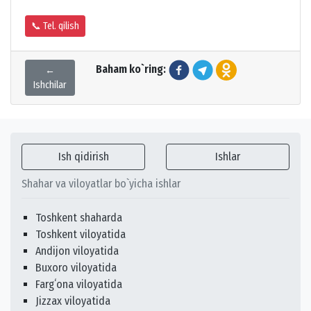
📞 Tel. qilish
Baham ko`ring:
←
Ishchilar
Ish qidirish
Ishlar
Shahar va viloyatlar bo`yicha ishlar
Toshkent shaharda
Toshkent viloyatida
Andijon viloyatida
Buxoro viloyatida
Fargʻona viloyatida
Jizzax viloyatida