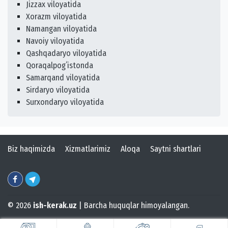
Jizzax viloyatida
Xorazm viloyatida
Namangan viloyatida
Navoiy viloyatida
Qashqadaryo viloyatida
Qoraqalpogʻistonda
Samarqand viloyatida
Sirdaryo viloyatida
Surxondaryo viloyatida
Biz haqimizda
Xizmatlarimiz
Aloqa
Saytni shartlari
© 2026
ish-kerak.uz
| Barcha huquqlar himoyalangan.