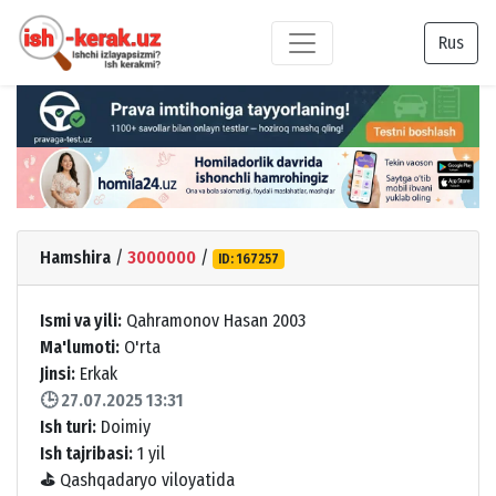
Rus
Hamshira
/
3000000
/
ID: 167257
Ismi va yili:
Qahramonov Hasan 2003
Ma'lumoti:
O'rta
Jinsi:
Erkak
🕒 27.07.2025 13:31
Ish turi:
Doimiy
Ish tajribasi:
1 yil
⛳
Qashqadaryo viloyatida