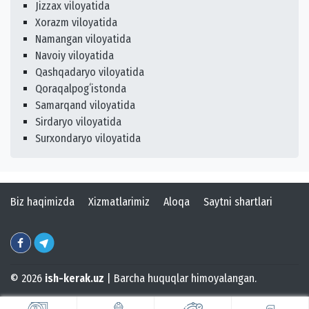
Jizzax viloyatida
Xorazm viloyatida
Namangan viloyatida
Navoiy viloyatida
Qashqadaryo viloyatida
Qoraqalpogʻistonda
Samarqand viloyatida
Sirdaryo viloyatida
Surxondaryo viloyatida
Biz haqimizda
Xizmatlarimiz
Aloqa
Saytni shartlari
© 2026
ish-kerak.uz
| Barcha huquqlar himoyalangan.