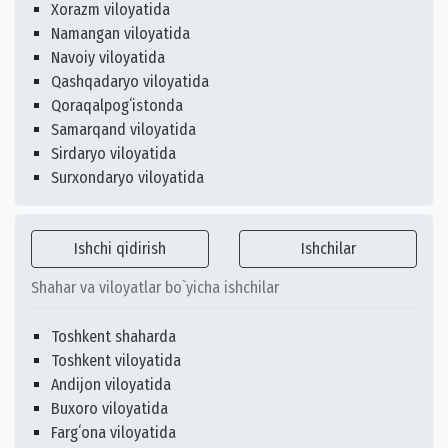
Xorazm viloyatida
Namangan viloyatida
Navoiy viloyatida
Qashqadaryo viloyatida
Qoraqalpogʻistonda
Samarqand viloyatida
Sirdaryo viloyatida
Surxondaryo viloyatida
Ishchi qidirish
Ishchilar
Shahar va viloyatlar bo`yicha ishchilar
Toshkent shaharda
Toshkent viloyatida
Andijon viloyatida
Buxoro viloyatida
Fargʻona viloyatida