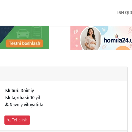
ISH QI
Ish turi:
Doimiy
Ish tajribasi:
10 yil
⛳
Navoiy viloyatida
📞 Tel. qilish