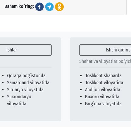
Baham ko`ring:
Ishlar
Ishchi qidiris
Shahar va viloyatlar bo`yic
Qoraqalpogʻistonda
Toshkent shaharda
Samarqand viloyatida
Toshkent viloyatida
Sirdaryo viloyatida
Andijon viloyatida
Surxondaryo
Buxoro viloyatida
viloyatida
Fargʻona viloyatida