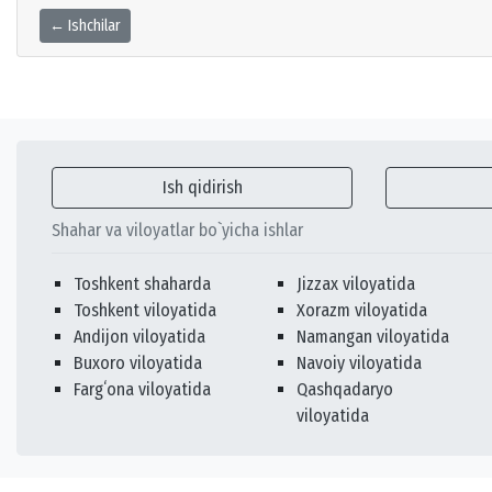
← Ishchilar
Ish qidirish
Shahar va viloyatlar bo`yicha ishlar
Toshkent shaharda
Jizzax viloyatida
Toshkent viloyatida
Xorazm viloyatida
Andijon viloyatida
Namangan viloyatida
Buxoro viloyatida
Navoiy viloyatida
Fargʻona viloyatida
Qashqadaryo
viloyatida