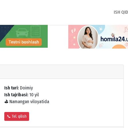
ISH QI
Ish turi:
Doimiy
Ish tajribasi:
10 yil
⛳
Namangan viloyatida
📞 Tel. qilish