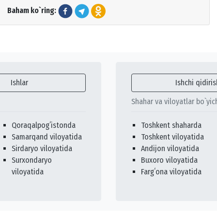
Baham ko`ring:
Ishlar
Ishchi qidiris
Shahar va viloyatlar bo`yic
Qoraqalpogʻistonda
Toshkent shaharda
Samarqand viloyatida
Toshkent viloyatida
Sirdaryo viloyatida
Andijon viloyatida
Surxondaryo
Buxoro viloyatida
viloyatida
Fargʻona viloyatida