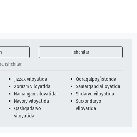
h
Ishchilar
ha ishchilar
Jizzax viloyatida
Qoraqalpogʻistonda
Xorazm viloyatida
Samarqand viloyatida
Namangan viloyatida
Sirdaryo viloyatida
Navoiy viloyatida
Surxondaryo
Qashqadaryo
viloyatida
viloyatida