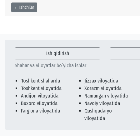
← Ishchilar
Ish qidirish
Shahar va viloyatlar bo`yicha ishlar
Toshkent shaharda
Jizzax viloyatida
Toshkent viloyatida
Xorazm viloyatida
Andijon viloyatida
Namangan viloyatida
Buxoro viloyatida
Navoiy viloyatida
Fargʻona viloyatida
Qashqadaryo
viloyatida