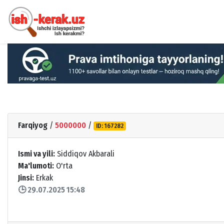
Farqiyog
/
5000000
/
ID: 167282
Ismi va yili:
Siddiqov Akbarali
Ma'lumoti:
O'rta
Jinsi:
Erkak
🕒 29.07.2025 15:48