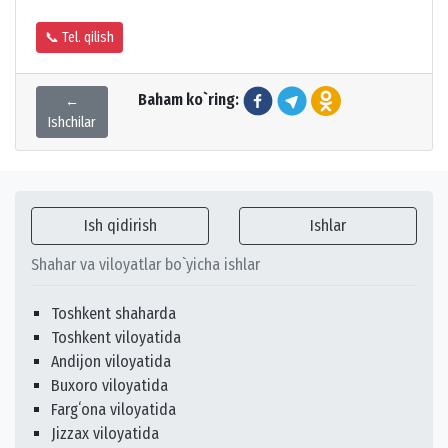
📞 Tel. qilish
Baham ko`ring:
←
Ishchilar
Ish qidirish
Ishlar
Shahar va viloyatlar bo`yicha ishlar
Toshkent shaharda
Toshkent viloyatida
Andijon viloyatida
Buxoro viloyatida
Fargʻona viloyatida
Jizzax viloyatida