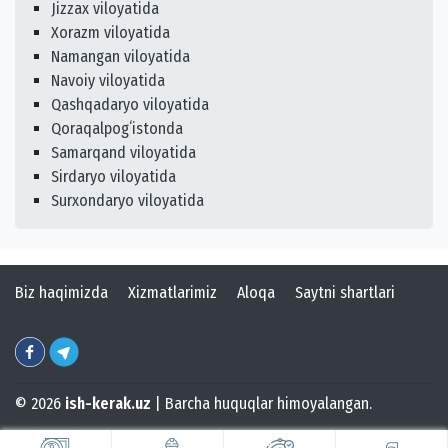
Jizzax viloyatida
Xorazm viloyatida
Namangan viloyatida
Navoiy viloyatida
Qashqadaryo viloyatida
Qoraqalpogʻistonda
Samarqand viloyatida
Sirdaryo viloyatida
Surxondaryo viloyatida
Biz haqimizda
Xizmatlarimiz
Aloqa
Saytni shartlari
© 2026
ish-kerak.uz
| Barcha huquqlar himoyalangan.