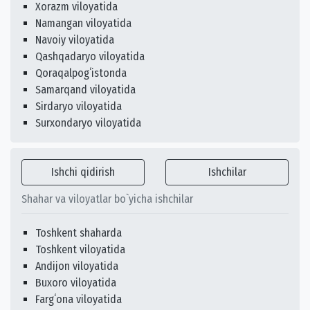
Xorazm viloyatida
Namangan viloyatida
Navoiy viloyatida
Qashqadaryo viloyatida
Qoraqalpogʻistonda
Samarqand viloyatida
Sirdaryo viloyatida
Surxondaryo viloyatida
Ishchi qidirish
Ishchilar
Shahar va viloyatlar bo`yicha ishchilar
Toshkent shaharda
Toshkent viloyatida
Andijon viloyatida
Buxoro viloyatida
Fargʻona viloyatida