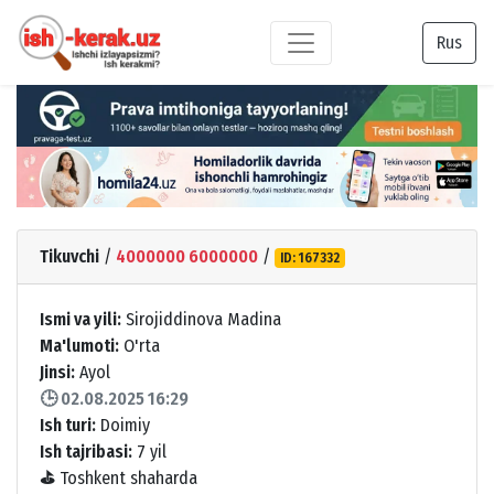
Rus
Tikuvchi
/
4000000 6000000
/
ID: 167332
Ismi va yili:
Sirojiddinova Madina
Ma'lumoti:
O'rta
Jinsi:
Ayol
🕒 02.08.2025 16:29
Ish turi:
Doimiy
Ish tajribasi:
7 yil
⛳
Toshkent shaharda