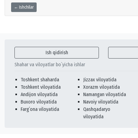
← Ishchilar
Ish qidirish
Shahar va viloyatlar bo`yicha ishlar
Toshkent shaharda
Jizzax viloyatida
Toshkent viloyatida
Xorazm viloyatida
Andijon viloyatida
Namangan viloyatida
Buxoro viloyatida
Navoiy viloyatida
Fargʻona viloyatida
Qashqadaryo
viloyatida