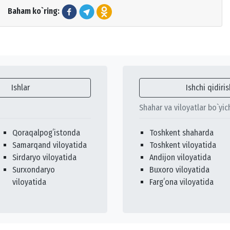
Baham ko`ring:
Ishlar
Ishchi qidiris
Shahar va viloyatlar bo`yic
Qoraqalpogʻistonda
Toshkent shaharda
Samarqand viloyatida
Toshkent viloyatida
Sirdaryo viloyatida
Andijon viloyatida
Surxondaryo
Buxoro viloyatida
viloyatida
Fargʻona viloyatida