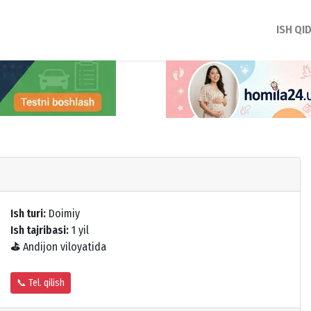
ISH QI
Ish turi:
Doimiy
Ish tajribasi:
1 yil
⛳
Andijon viloyatida
📞 Tel. qilish