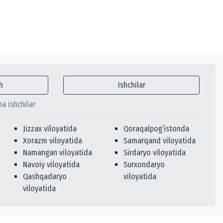
h
Ishchilar
ha ishchilar
Jizzax viloyatida
Qoraqalpogʻistonda
Xorazm viloyatida
Samarqand viloyatida
Namangan viloyatida
Sirdaryo viloyatida
Navoiy viloyatida
Surxondaryo
Qashqadaryo
viloyatida
viloyatida