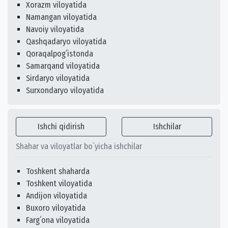
Xorazm viloyatida
Namangan viloyatida
Navoiy viloyatida
Qashqadaryo viloyatida
Qoraqalpogʻistonda
Samarqand viloyatida
Sirdaryo viloyatida
Surxondaryo viloyatida
Ishchi qidirish
Ishchilar
Shahar va viloyatlar bo`yicha ishchilar
Toshkent shaharda
Toshkent viloyatida
Andijon viloyatida
Buxoro viloyatida
Fargʻona viloyatida