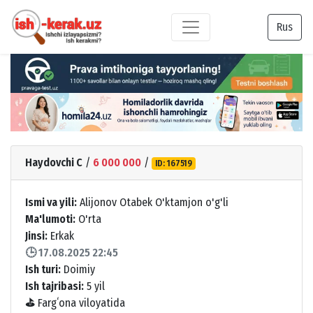
Rus
Haydovchi C
/
6 000 000
/
ID: 167519
Ismi va yili:
Alijonov Otabek O'ktamjon o'g'li
Ma'lumoti:
O'rta
Jinsi:
Erkak
🕒 17.08.2025 22:45
Ish turi:
Doimiy
Ish tajribasi:
5 yil
⛳
Fargʻona viloyatida