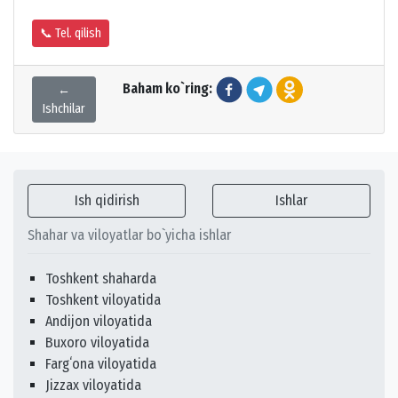
📞 Tel. qilish
Baham ko`ring:
←
Ishchilar
Ish qidirish
Ishlar
Shahar va viloyatlar bo`yicha ishlar
Toshkent shaharda
Toshkent viloyatida
Andijon viloyatida
Buxoro viloyatida
Fargʻona viloyatida
Jizzax viloyatida