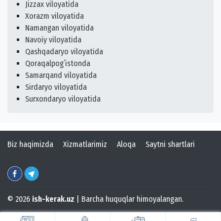
Jizzax viloyatida
Xorazm viloyatida
Namangan viloyatida
Navoiy viloyatida
Qashqadaryo viloyatida
Qoraqalpogʻistonda
Samarqand viloyatida
Sirdaryo viloyatida
Surxondaryo viloyatida
Biz haqimizda
Xizmatlarimiz
Aloqa
Saytni shartlari
© 2026
ish-kerak.uz
| Barcha huquqlar himoyalangan.