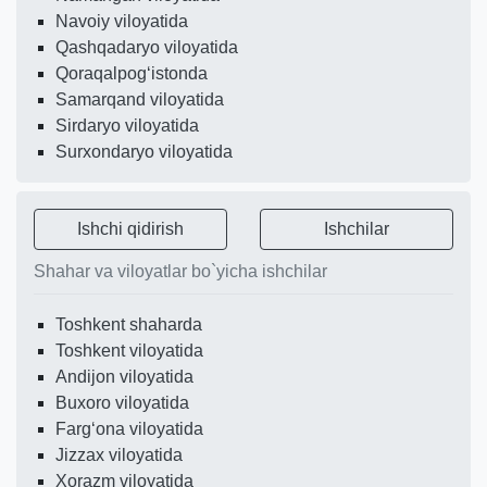
Navoiy viloyatida
Qashqadaryo viloyatida
Qoraqalpogʻistonda
Samarqand viloyatida
Sirdaryo viloyatida
Surxondaryo viloyatida
Ishchi qidirish
Ishchilar
Shahar va viloyatlar bo`yicha ishchilar
Toshkent shaharda
Toshkent viloyatida
Andijon viloyatida
Buxoro viloyatida
Fargʻona viloyatida
Jizzax viloyatida
Xorazm viloyatida