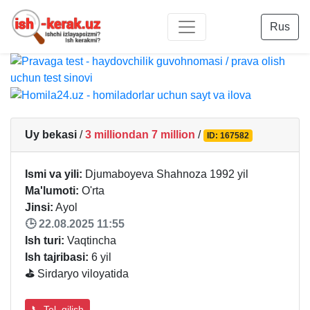
Rus
Uy bekasi
/
3 milliondan 7 million
/
ID: 167582
Ismi va yili:
Djumaboyeva Shahnoza 1992 yil
Ma'lumoti:
O'rta
Jinsi:
Ayol
🕒 22.08.2025 11:55
Ish turi:
Vaqtincha
Ish tajribasi:
6 yil
⛳
Sirdaryo viloyatida
📞 Tel. qilish