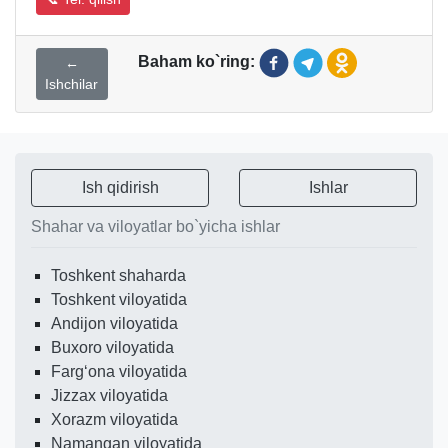
Baham ko`ring:
←
Ishchilar
Ish qidirish
Ishlar
Shahar va viloyatlar bo`yicha ishlar
Toshkent shaharda
Toshkent viloyatida
Andijon viloyatida
Buxoro viloyatida
Fargʻona viloyatida
Jizzax viloyatida
Xorazm viloyatida
Namangan viloyatida