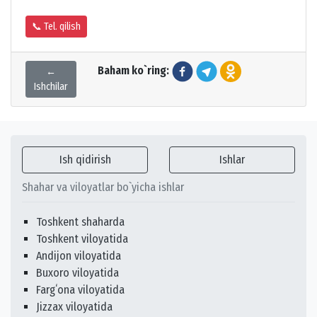
📞 Tel. qilish
Baham ko`ring:
←
Ishchilar
Ish qidirish
Ishlar
Shahar va viloyatlar bo`yicha ishlar
Toshkent shaharda
Toshkent viloyatida
Andijon viloyatida
Buxoro viloyatida
Fargʻona viloyatida
Jizzax viloyatida