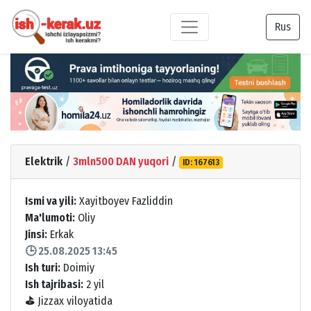
Rus
Elektrik
/
3mln500 DAN yuqori
/
ID: 167613
Ismi va yili:
Xayitboyev Fazliddin
Ma'lumoti:
Oliy
Jinsi:
Erkak
🕒 25.08.2025 13:45
Ish turi:
Doimiy
Ish tajribasi:
2 yil
⛳
Jizzax viloyatida