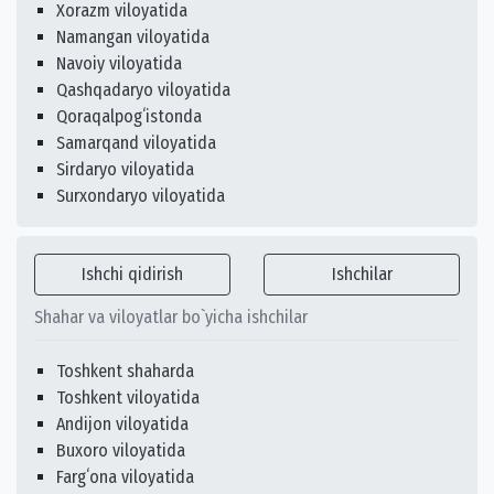
Xorazm viloyatida
Namangan viloyatida
Navoiy viloyatida
Qashqadaryo viloyatida
Qoraqalpogʻistonda
Samarqand viloyatida
Sirdaryo viloyatida
Surxondaryo viloyatida
Ishchi qidirish
Ishchilar
Shahar va viloyatlar bo`yicha ishchilar
Toshkent shaharda
Toshkent viloyatida
Andijon viloyatida
Buxoro viloyatida
Fargʻona viloyatida