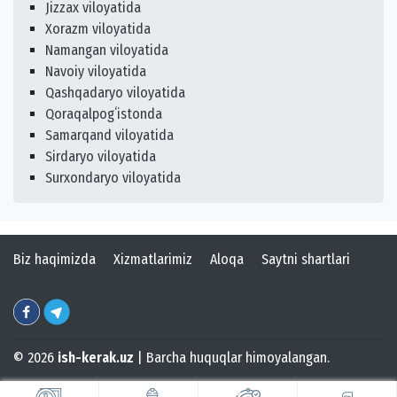
Jizzax viloyatida
Xorazm viloyatida
Namangan viloyatida
Navoiy viloyatida
Qashqadaryo viloyatida
Qoraqalpogʻistonda
Samarqand viloyatida
Sirdaryo viloyatida
Surxondaryo viloyatida
Biz haqimizda
Xizmatlarimiz
Aloqa
Saytni shartlari
© 2026
ish-kerak.uz
| Barcha huquqlar himoyalangan.