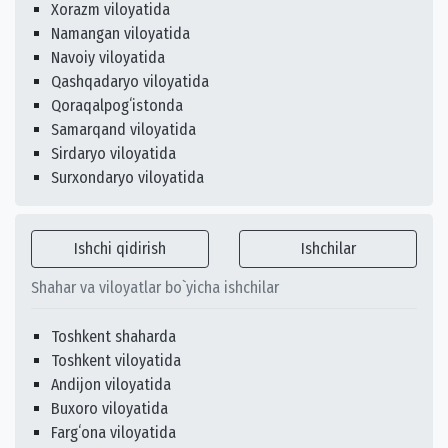
Xorazm viloyatida
Namangan viloyatida
Navoiy viloyatida
Qashqadaryo viloyatida
Qoraqalpogʻistonda
Samarqand viloyatida
Sirdaryo viloyatida
Surxondaryo viloyatida
Ishchi qidirish
Ishchilar
Shahar va viloyatlar bo`yicha ishchilar
Toshkent shaharda
Toshkent viloyatida
Andijon viloyatida
Buxoro viloyatida
Fargʻona viloyatida