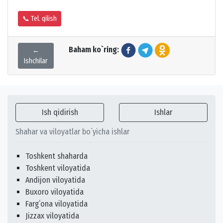
📞 Tel. qilish
Baham ko`ring:
←
Ishchilar
Ish qidirish
Ishlar
Shahar va viloyatlar bo`yicha ishlar
Toshkent shaharda
Toshkent viloyatida
Andijon viloyatida
Buxoro viloyatida
Fargʻona viloyatida
Jizzax viloyatida