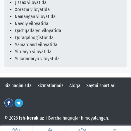
Jizzax viloyatida
Xorazm viloyatida
Namangan viloyatida
Navoiy viloyatida
Qashqadaryo viloyatida
Qoraqalpogʻistonda
Samarqand viloyatida
Sirdaryo viloyatida
Surxondaryo viloyatida
Biz haqimizda
Xizmatlarimiz
Aloqa
Saytni shartlari
© 2026
ish-kerak.uz
| Barcha huquqlar himoyalangan.