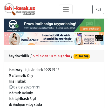
Rus
haydovchilik
/
5 mln dan 10 mln gacha
/
ID: 167709
Ismi va yili:
Javlonbek 1995 15 12
Ma'lumoti:
Oliy
Jinsi:
Erkak
🕒 02.09.2025 11:11
Ish turi:
Doimiy
Ish tajribasi:
3 yil
⛳
Andijon viloyatida