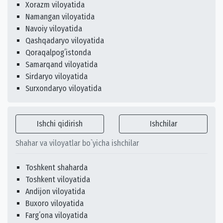
Xorazm viloyatida
Namangan viloyatida
Navoiy viloyatida
Qashqadaryo viloyatida
Qoraqalpogʻistonda
Samarqand viloyatida
Sirdaryo viloyatida
Surxondaryo viloyatida
Ishchi qidirish
Ishchilar
Shahar va viloyatlar bo`yicha ishchilar
Toshkent shaharda
Toshkent viloyatida
Andijon viloyatida
Buxoro viloyatida
Fargʻona viloyatida