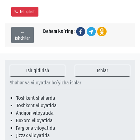
📞 Tel. qilish
Baham ko`ring:
←
Ishchilar
Ish qidirish
Ishlar
Shahar va viloyatlar bo`yicha ishlar
Toshkent shaharda
Toshkent viloyatida
Andijon viloyatida
Buxoro viloyatida
Fargʻona viloyatida
Jizzax viloyatida