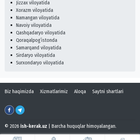
Jizzax viloyatida
Xorazm viloyatida
Namangan viloyatida
Navoiy viloyatida
Qashqadaryo viloyatida
Qoraqalpogʻistonda
Samarqand viloyatida
Sirdaryo viloyatida
Surxondaryo viloyatida
Biz haqimizda
Xizmatlarimiz
Aloqa
Saytni shartlari
© 2026
ish-kerak.uz
| Barcha huquqlar himoyalangan.