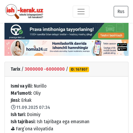
Rus
Tarix
/
3000000 -6000000
/
ID: 167807
Ismi va yili:
Nurillo
Ma'lumoti:
Oliy
Jinsi:
Erkak
🕒 11.09.2025 07:34
Ish turi:
Doimiy
Ish tajribasi:
Ish tajribaga ega emasman
⛳
Fargʻona viloyatida