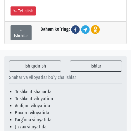
📞 Tel. qilish
Baham ko`ring:
←
Ishchilar
Ish qidirish
Ishlar
Shahar va viloyatlar bo`yicha ishlar
Toshkent shaharda
Toshkent viloyatida
Andijon viloyatida
Buxoro viloyatida
Fargʻona viloyatida
Jizzax viloyatida