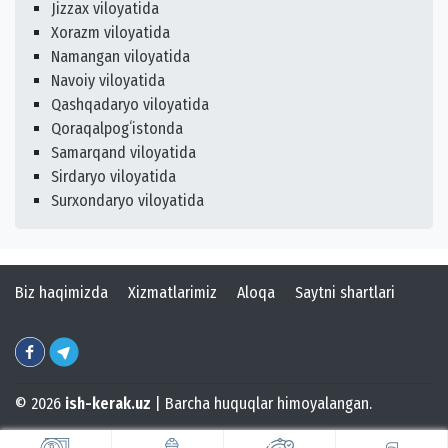
Jizzax viloyatida
Xorazm viloyatida
Namangan viloyatida
Navoiy viloyatida
Qashqadaryo viloyatida
Qoraqalpogʻistonda
Samarqand viloyatida
Sirdaryo viloyatida
Surxondaryo viloyatida
Biz haqimizda
Xizmatlarimiz
Aloqa
Saytni shartlari
© 2026
ish-kerak.uz
| Barcha huquqlar himoyalangan.