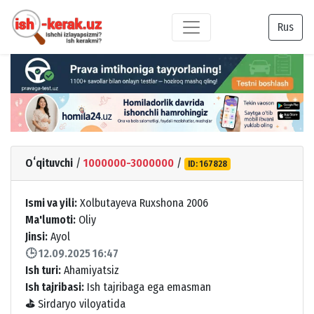
Rus
Oʻqituvchi
/
1000000-3000000
/
ID: 167828
Ismi va yili:
Xolbutayeva Ruxshona 2006
Ma'lumoti:
Oliy
Jinsi:
Ayol
🕒 12.09.2025 16:47
Ish turi:
Ahamiyatsiz
Ish tajribasi:
Ish tajribaga ega emasman
⛳
Sirdaryo viloyatida