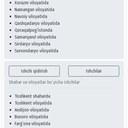
Xorazm viloyatida
Namangan viloyatida
Navoiy viloyatida
Qashqadaryo viloyatida
Qoraqalpogʻistonda
Samarqand viloyatida
Sirdaryo viloyatida
Surxondaryo viloyatida
Ishchi qidirish
Ishchilar
Shahar va viloyatlar bo`yicha ishchilar
Toshkent shaharda
Toshkent viloyatida
Andijon viloyatida
Buxoro viloyatida
Fargʻona viloyatida