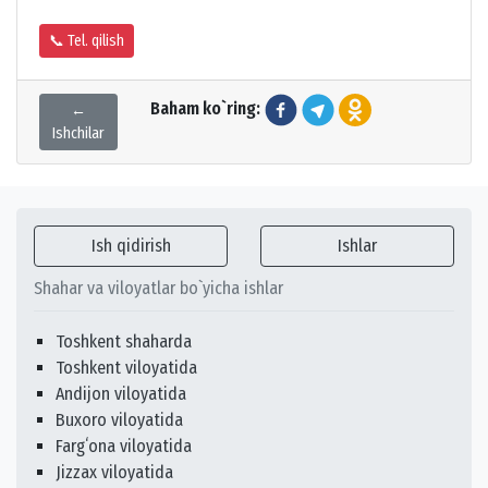
📞 Tel. qilish
Baham ko`ring:
←
Ishchilar
Ish qidirish
Ishlar
Shahar va viloyatlar bo`yicha ishlar
Toshkent shaharda
Toshkent viloyatida
Andijon viloyatida
Buxoro viloyatida
Fargʻona viloyatida
Jizzax viloyatida