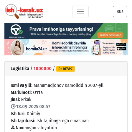
Rus
Logistika
/
1000000
/
ID: 167891
Ismi va yili:
Mahamadjonov Kamoliddin 2007-yil
Ma'lumoti:
O'rta
Jinsi:
Erkak
🕒 18.09.2025 08:57
Ish turi:
Doimiy
Ish tajribasi:
Ish tajribaga ega emasman
⛳
Namangan viloyatida