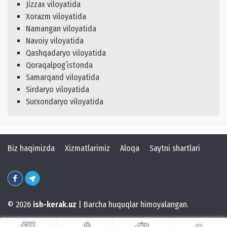
Jizzax viloyatida
Xorazm viloyatida
Namangan viloyatida
Navoiy viloyatida
Qashqadaryo viloyatida
Qoraqalpogʻistonda
Samarqand viloyatida
Sirdaryo viloyatida
Surxondaryo viloyatida
Biz haqimizda
Xizmatlarimiz
Aloqa
Saytni shartlari
© 2026
ish-kerak.uz
| Barcha huquqlar himoyalangan.