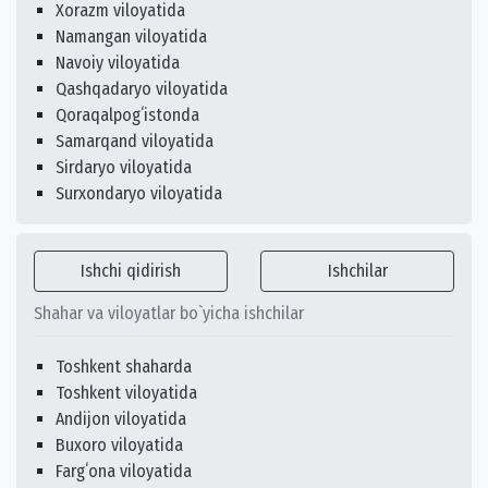
Xorazm viloyatida
Namangan viloyatida
Navoiy viloyatida
Qashqadaryo viloyatida
Qoraqalpogʻistonda
Samarqand viloyatida
Sirdaryo viloyatida
Surxondaryo viloyatida
Ishchi qidirish
Ishchilar
Shahar va viloyatlar bo`yicha ishchilar
Toshkent shaharda
Toshkent viloyatida
Andijon viloyatida
Buxoro viloyatida
Fargʻona viloyatida