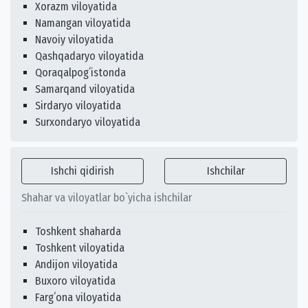
Xorazm viloyatida
Namangan viloyatida
Navoiy viloyatida
Qashqadaryo viloyatida
Qoraqalpogʻistonda
Samarqand viloyatida
Sirdaryo viloyatida
Surxondaryo viloyatida
Ishchi qidirish
Ishchilar
Shahar va viloyatlar bo`yicha ishchilar
Toshkent shaharda
Toshkent viloyatida
Andijon viloyatida
Buxoro viloyatida
Fargʻona viloyatida