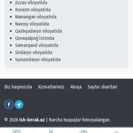
Jizzax viloyatida
Xorazm viloyatida
Namangan viloyatida
Navoiy viloyatida
Qashqadaryo viloyatida
Qoraqalpogʻistonda
Samarqand viloyatida
Sirdaryo viloyatida
Surxondaryo viloyatida
Biz haqimizda
Xizmatlarimiz
Aloqa
Saytni shartlari
© 2026
ish-kerak.uz
| Barcha huquqlar himoyalangan.