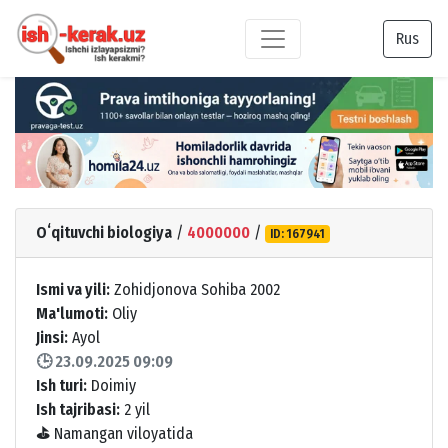
Rus
Oʻqituvchi biologiya
/
4000000
/
ID: 167941
Ismi va yili:
Zohidjonova Sohiba 2002
Ma'lumoti:
Oliy
Jinsi:
Ayol
🕒 23.09.2025 09:09
Ish turi:
Doimiy
Ish tajribasi:
2 yil
⛳
Namangan viloyatida