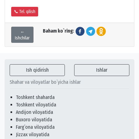
📞 Tel. qilish
Baham ko`ring:
←
Ishchilar
Ish qidirish
Ishlar
Shahar va viloyatlar bo`yicha ishlar
Toshkent shaharda
Toshkent viloyatida
Andijon viloyatida
Buxoro viloyatida
Fargʻona viloyatida
Jizzax viloyatida