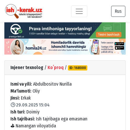
Rus
Injener texnolog
/
Koʻproq
/
ID: 168000
Ismi va yili:
Abdulbositov Nurilla
Ma'lumoti:
Oliy
Jinsi:
Erkak
🕒 29.09.2025 15:04
Ish turi:
Doimiy
Ish tajribasi:
Ish tajribaga ega emasman
⛳
Namangan viloyatida