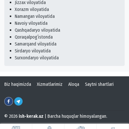
Jizzax viloyatida
Xorazm viloyatida
Namangan viloyatida
Navoiy viloyatida
Qashqadaryo viloyatida
Qoraqalpogʻistonda
Samarqand viloyatida
Sirdaryo viloyatida
Surxondaryo viloyatida
Biz haqimizda
Xizmatlarimiz
Aloqa
Saytni shartlari
© 2026
ish-kerak.uz
| Barcha huquqlar himoyalangan.