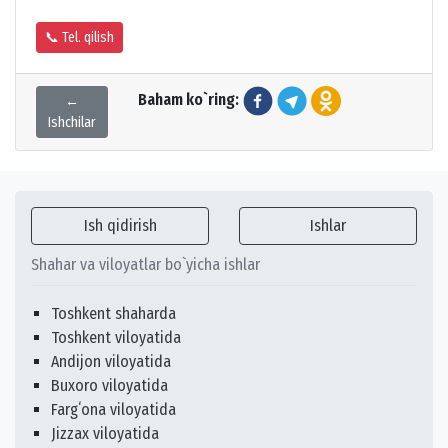
📞 Tel. qilish
Baham ko`ring:
←
Ishchilar
Ish qidirish
Ishlar
Shahar va viloyatlar bo`yicha ishlar
Toshkent shaharda
Toshkent viloyatida
Andijon viloyatida
Buxoro viloyatida
Fargʻona viloyatida
Jizzax viloyatida