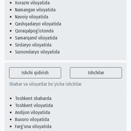
Xorazm viloyatida
Namangan viloyatida
Navoiy viloyatida
Qashqadaryo viloyatida
Qoraqalpogʻistonda
Samarqand viloyatida
Sirdaryo viloyatida
Surxondaryo viloyatida
Ishchi qidirish
Ishchilar
Shahar va viloyatlar bo`yicha ishchilar
Toshkent shaharda
Toshkent viloyatida
Andijon viloyatida
Buxoro viloyatida
Fargʻona viloyatida