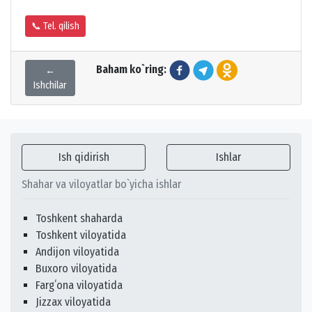
📞 Tel. qilish
Baham ko`ring:
←
Ishchilar
Ish qidirish
Ishlar
Shahar va viloyatlar bo`yicha ishlar
Toshkent shaharda
Toshkent viloyatida
Andijon viloyatida
Buxoro viloyatida
Fargʻona viloyatida
Jizzax viloyatida