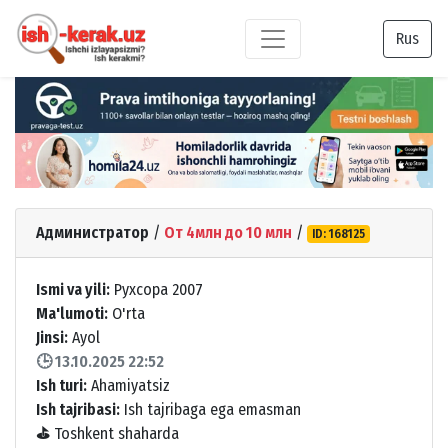
Rus
Администратор
/
От 4млн до 10 млн
/
ID: 168125
Ismi va yili:
Рухсора 2007
Ma'lumoti:
O'rta
Jinsi:
Ayol
🕒 13.10.2025 22:52
Ish turi:
Ahamiyatsiz
Ish tajribasi:
Ish tajribaga ega emasman
⛳
Toshkent shaharda