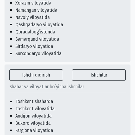
Xorazm viloyatida
Namangan viloyatida
Navoiy viloyatida
Qashqadaryo viloyatida
Qoraqalpogʻistonda
Samarqand viloyatida
Sirdaryo viloyatida
Surxondaryo viloyatida
Ishchi qidirish
Ishchilar
Shahar va viloyatlar bo`yicha ishchilar
Toshkent shaharda
Toshkent viloyatida
Andijon viloyatida
Buxoro viloyatida
Fargʻona viloyatida