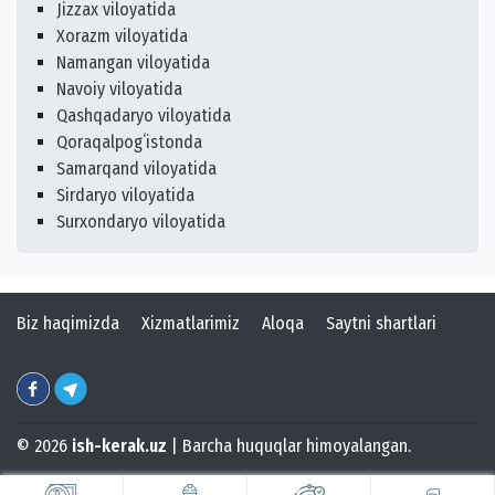
Jizzax viloyatida
Xorazm viloyatida
Namangan viloyatida
Navoiy viloyatida
Qashqadaryo viloyatida
Qoraqalpogʻistonda
Samarqand viloyatida
Sirdaryo viloyatida
Surxondaryo viloyatida
Biz haqimizda
Xizmatlarimiz
Aloqa
Saytni shartlari
© 2026
ish-kerak.uz
| Barcha huquqlar himoyalangan.