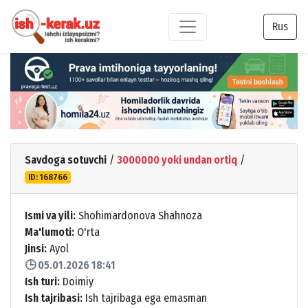
Rus
Savdoga sotuvchi
/
3000000 yoki undan ortiq
/
ID: 168766
Ismi va yili:
Shohimardonova Shahnoza
Ma'lumoti:
O'rta
Jinsi:
Ayol
🕒 05.01.2026 18:41
Ish turi:
Doimiy
Ish tajribasi:
Ish tajribaga ega emasman