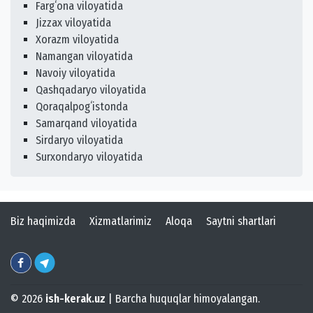
Fargʻona viloyatida
Jizzax viloyatida
Xorazm viloyatida
Namangan viloyatida
Navoiy viloyatida
Qashqadaryo viloyatida
Qoraqalpogʻistonda
Samarqand viloyatida
Sirdaryo viloyatida
Surxondaryo viloyatida
Biz haqimizda
Xizmatlarimiz
Aloqa
Saytni shartlari
© 2026
ish-kerak.uz
| Barcha huquqlar himoyalangan.