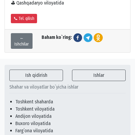
⛳
Qashqadaryo viloyatida
📞 Tel. qilish
Baham ko`ring:
←
Ishchilar
Ish qidirish
Ishlar
Shahar va viloyatlar bo`yicha ishlar
Toshkent shaharda
Toshkent viloyatida
Andijon viloyatida
Buxoro viloyatida
Fargʻona viloyatida