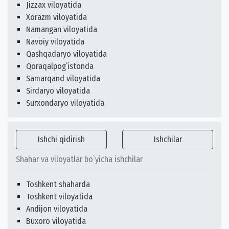
Jizzax viloyatida
Xorazm viloyatida
Namangan viloyatida
Navoiy viloyatida
Qashqadaryo viloyatida
Qoraqalpogʻistonda
Samarqand viloyatida
Sirdaryo viloyatida
Surxondaryo viloyatida
Ishchi qidirish
Ishchilar
Shahar va viloyatlar bo`yicha ishchilar
Toshkent shaharda
Toshkent viloyatida
Andijon viloyatida
Buxoro viloyatida