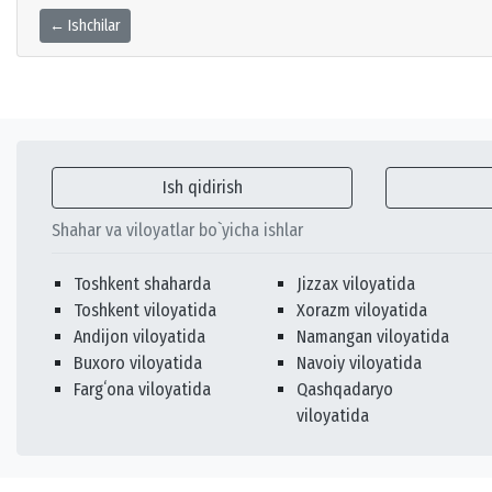
← Ishchilar
Ish qidirish
Shahar va viloyatlar bo`yicha ishlar
Toshkent shaharda
Jizzax viloyatida
Toshkent viloyatida
Xorazm viloyatida
Andijon viloyatida
Namangan viloyatida
Buxoro viloyatida
Navoiy viloyatida
Fargʻona viloyatida
Qashqadaryo
viloyatida