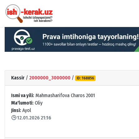
Kassir
/
2000000_3000000
/
ID: 168856
Ismi va yili:
Mahmasharifova Charos 2001
Ma'lumoti:
Oliy
Jinsi:
Ayol
🕒 12.01.2026 21:16