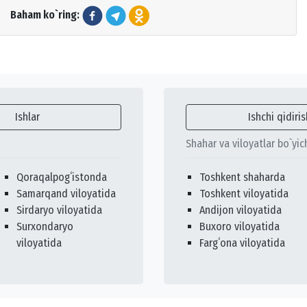
Baham ko`ring:
Ishlar
Ishchi qidiris
Shahar va viloyatlar bo`yic
Qoraqalpogʻistonda
Toshkent shaharda
Samarqand viloyatida
Toshkent viloyatida
Sirdaryo viloyatida
Andijon viloyatida
Surxondaryo
Buxoro viloyatida
viloyatida
Fargʻona viloyatida