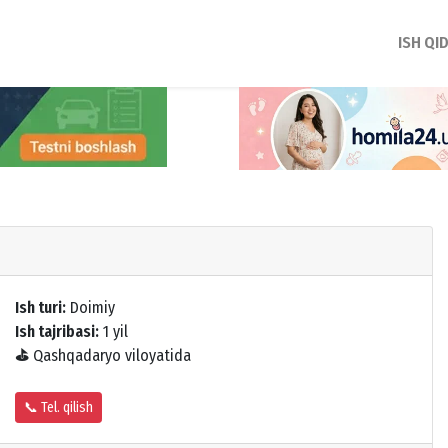
ISH QI
Ish turi:
Doimiy
Ish tajribasi:
1 yil
⛳
Qashqadaryo viloyatida
📞 Tel. qilish