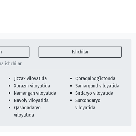
h
Ishchilar
ha ishchilar
Jizzax viloyatida
Qoraqalpogʻistonda
Xorazm viloyatida
Samarqand viloyatida
Namangan viloyatida
Sirdaryo viloyatida
Navoiy viloyatida
Surxondaryo
Qashqadaryo
viloyatida
viloyatida