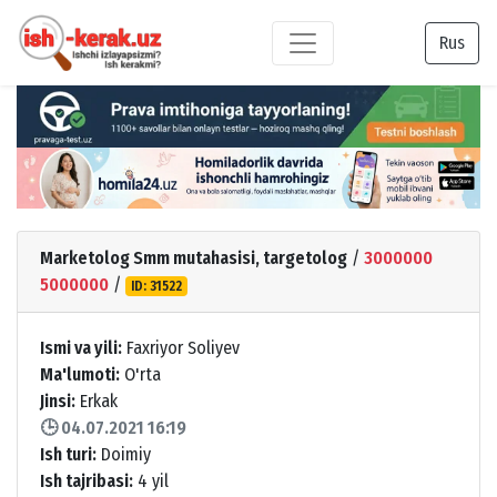
Rus
Marketolog Smm mutahasisi, targetolog
/
3000000
5000000
/
ID: 31522
Ismi va yili:
Faxriyor Soliyev
Ma'lumoti:
O'rta
Jinsi:
Erkak
🕒 04.07.2021 16:19
Ish turi:
Doimiy
Ish tajribasi:
4 yil