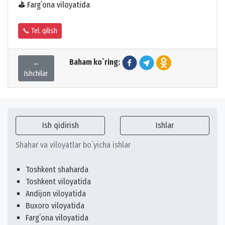
⛳
Fargʻona viloyatida
📞 Tel. qilish
Baham ko`ring:
←
Ishchilar
Ish qidirish
Ishlar
Shahar va viloyatlar bo`yicha ishlar
Toshkent shaharda
Toshkent viloyatida
Andijon viloyatida
Buxoro viloyatida
Fargʻona viloyatida