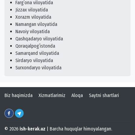
Fargʻona viloyatida
Jizzax viloyatida
Xorazm viloyatida
Namangan viloyatida
Navoiy viloyatida
Qashqadaryo viloyatida
Qoraqalpogʻistonda
Samarqand viloyatida
Sirdaryo viloyatida
Surxondaryo viloyatida
Biz haqimizda
Xizmatlarimiz
Aloqa
Saytni shartlari
© 2026
ish-kerak.uz
| Barcha huquqlar himoyalangan.