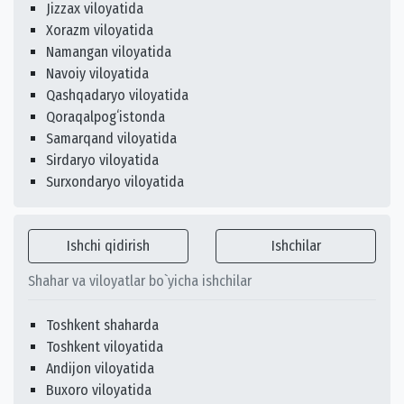
Jizzax viloyatida
Xorazm viloyatida
Namangan viloyatida
Navoiy viloyatida
Qashqadaryo viloyatida
Qoraqalpogʻistonda
Samarqand viloyatida
Sirdaryo viloyatida
Surxondaryo viloyatida
Ishchi qidirish
Ishchilar
Shahar va viloyatlar bo`yicha ishchilar
Toshkent shaharda
Toshkent viloyatida
Andijon viloyatida
Buxoro viloyatida