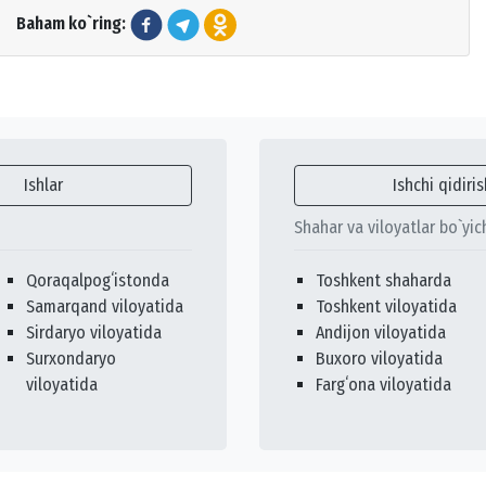
Baham ko`ring:
Ishlar
Ishchi qidiris
Shahar va viloyatlar bo`yic
Qoraqalpogʻistonda
Toshkent shaharda
Samarqand viloyatida
Toshkent viloyatida
Sirdaryo viloyatida
Andijon viloyatida
Surxondaryo
Buxoro viloyatida
viloyatida
Fargʻona viloyatida