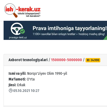
Axborot texnologiyalari
/
1500000-5000000
/
ID: 34990
Ismi va yili:
Norqo'ziyev Olim 1990-yil
Ma'lumoti:
O'rta
Jinsi:
Erkak
🕒 05.10.2021 10:27