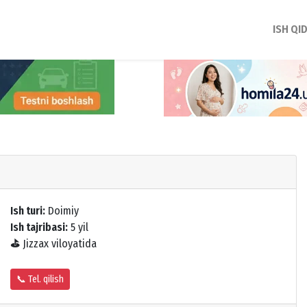
ISH QI
Ish turi:
Doimiy
Ish tajribasi:
5 yil
⛳
Jizzax viloyatida
📞 Tel. qilish