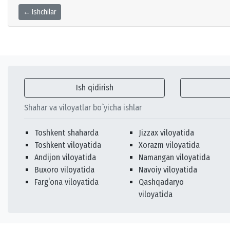
← Ishchilar
Ish qidirish
Shahar va viloyatlar bo`yicha ishlar
Toshkent shaharda
Jizzax viloyatida
Toshkent viloyatida
Xorazm viloyatida
Andijon viloyatida
Namangan viloyatida
Buxoro viloyatida
Navoiy viloyatida
Fargʻona viloyatida
Qashqadaryo
viloyatida