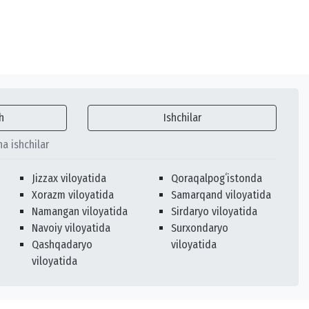
h
Ishchilar
ha ishchilar
Jizzax viloyatida
Qoraqalpogʻistonda
Xorazm viloyatida
Samarqand viloyatida
Namangan viloyatida
Sirdaryo viloyatida
Navoiy viloyatida
Surxondaryo
Qashqadaryo
viloyatida
viloyatida