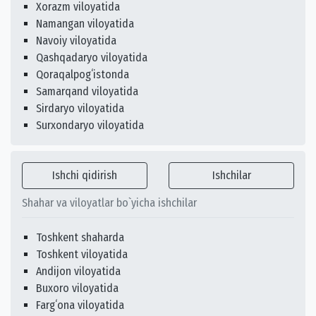
Xorazm viloyatida
Namangan viloyatida
Navoiy viloyatida
Qashqadaryo viloyatida
Qoraqalpogʻistonda
Samarqand viloyatida
Sirdaryo viloyatida
Surxondaryo viloyatida
Ishchi qidirish
Ishchilar
Shahar va viloyatlar bo`yicha ishchilar
Toshkent shaharda
Toshkent viloyatida
Andijon viloyatida
Buxoro viloyatida
Fargʻona viloyatida