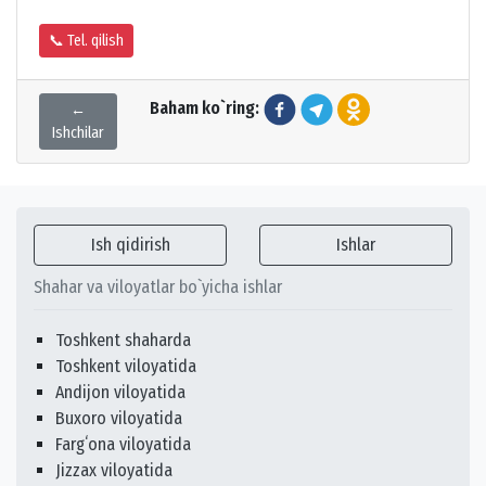
📞 Tel. qilish
Baham ko`ring:
←
Ishchilar
Ish qidirish
Ishlar
Shahar va viloyatlar bo`yicha ishlar
Toshkent shaharda
Toshkent viloyatida
Andijon viloyatida
Buxoro viloyatida
Fargʻona viloyatida
Jizzax viloyatida