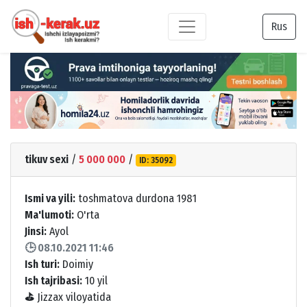
Rus
tikuv sexi
/
5 000 000
/
ID: 35092
Ismi va yili:
toshmatova durdona 1981
Ma'lumoti:
O'rta
Jinsi:
Ayol
🕒 08.10.2021 11:46
Ish turi:
Doimiy
Ish tajribasi:
10 yil
⛳
Jizzax viloyatida