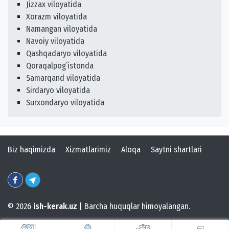
Jizzax viloyatida
Xorazm viloyatida
Namangan viloyatida
Navoiy viloyatida
Qashqadaryo viloyatida
Qoraqalpogʻistonda
Samarqand viloyatida
Sirdaryo viloyatida
Surxondaryo viloyatida
Biz haqimizda
Xizmatlarimiz
Aloqa
Saytni shartlari
© 2026
ish-kerak.uz
| Barcha huquqlar himoyalangan.